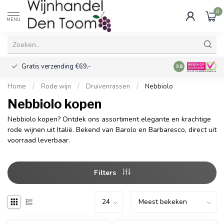
0
MENU
Gratis verzending €69,-
Voor 16:00 best
9.8
Home
/
Rode wijn
/
Druivenrassen
/
Nebbiolo
Nebbiolo kopen
Nebbiolo kopen? Ontdek ons assortiment elegante en krachtige
rode wijnen uit Italië. Bekend van Barolo en Barbaresco, direct uit
voorraad leverbaar.
Filters