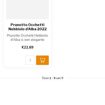
Prunotto Occhetti
Nebbiolo d'Alba 2022
Prunotto Occhetti Nebbiolo
d'Alba is een elegante
Italiaanse rode wijn uit
€22,69
Piemo...
Toon
1
-
9
van 9