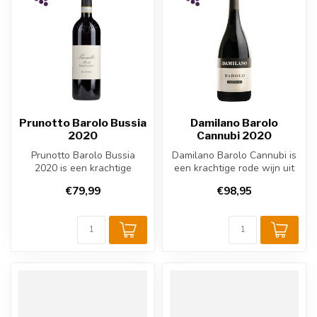
Prunotto Barolo Bussia
Damilano Barolo
2020
Cannubi 2020
Prunotto Barolo Bussia
Damilano Barolo Cannubi is
2020 is een krachtige
een krachtige rode wijn uit
Italiaanse rode wijn uit
Piemonte, Italië, gemaakt...
€79,99
€98,95
Piemonte. ...