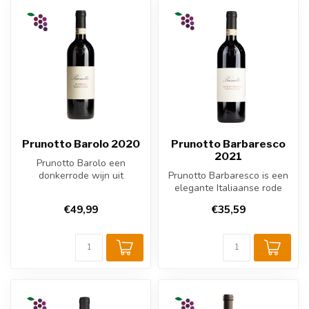
Prunotto Barolo 2020
Prunotto Barbaresco
2021
Prunotto Barolo een
donkerrode wijn uit
Prunotto Barbaresco is een
Piemonte, Italië. Gemaakt
elegante Italiaanse rode
van 100% Nebbi...
wijn uit Piemonte van 100%
€49,99
€35,59
N...