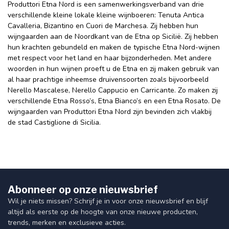
Produttori Etna Nord is een samenwerkingsverband van drie
verschillende kleine lokale kleine wijnboeren: Tenuta Antica
Cavalleria, Bizantino en Cuori de Marchesa. Zij hebben hun
wijngaarden aan de Noordkant van de Etna op Sicilië. Zij hebben
hun krachten gebundeld en maken de typische Etna Nord-wijnen
met respect voor het land en haar bijzonderheden. Met andere
woorden in hun wijnen proeft u de Etna en zij maken gebruik van
al haar prachtige inheemse druivensoorten zoals bijvoorbeeld
Nerello Mascalese, Nerello Cappucio en Carricante. Zo maken zij
verschillende Etna Rosso’s, Etna Bianco’s en een Etna Rosato. De
wijngaarden van Produttori Etna Nord zijn bevinden zich vlakbij
de stad Castiglione di Sicilia.
Abonneer op onze nieuwsbrief
Wil je niets missen? Schrijf je in voor onze nieuwsbrief en blijf
altijd als eerste op de hoogte van onze nieuwe producten,
trends, merken en exclusieve acties.