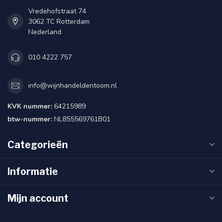
Vredehofstraat 74
3062 TC Rotterdam
Nederland
010 4222 757
info@wijnhandeldentoom.nl
KVK nummer:
64215989
btw-nummer:
NL855569761B01
Categorieën
Informatie
Mijn account