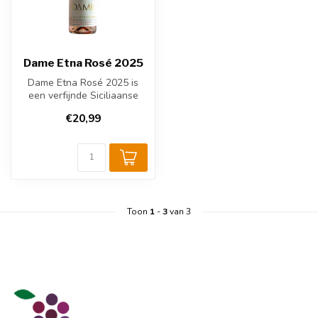
Dame Etna Rosé 2025
Dame Etna Rosé 2025 is
een verfijnde Siciliaanse
rosé van de vulkanische
€20,99
helling...
Toon
1
-
3
van 3