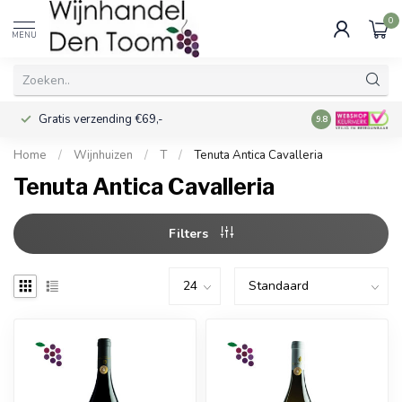
0
MENU
Gratis verzending €69,-
Voor 16:00 best
9.8
Home
/
Wijnhuizen
/
T
/
Tenuta Antica Cavalleria
Tenuta Antica Cavalleria
Filters