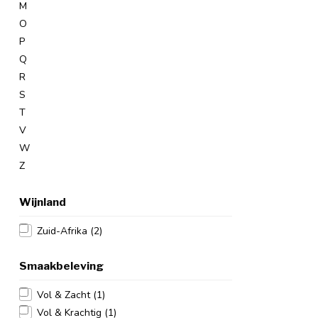
M
O
P
Q
R
S
T
V
W
Z
Wijnland
Zuid-Afrika
(2)
Smaakbeleving
Vol & Zacht
(1)
Vol & Krachtig
(1)