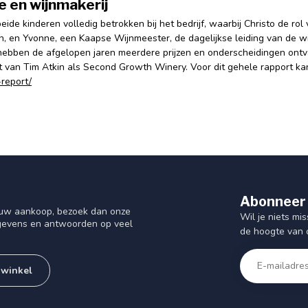
e en wijnmakerij
eide kinderen volledig betrokken bij het bedrijf, waarbij Christo de r
, en Yvonne, een Kaapse Wijnmeester, de dagelijkse leiding van de wi
hebben de afgelopen jaren meerdere prijzen en onderscheidingen ont
t van Tim Atkin als Second Growth Winery. Voor dit gehele rapport ka
-report/
Abonneer 
f uw aankoop, bezoek dan onze
Wil je niets mis
gegevens en antwoorden op veel
de hoogte van 
 winkel