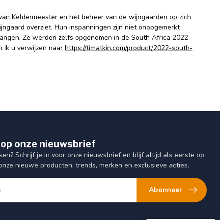
ol van Keldermeester en het beheer van de wijngaarden op zich
jngaard overziet. Hun inspanningen zijn niet onopgemerkt
vangen. Ze werden zelfs opgenomen in de South Africa 2022
n ik u verwijzen naar
https://timatkin.com/product/2022-south-
op onze nieuwsbrief
sen? Schrijf je in voor onze nieuwsbrief en blijf altijd als eerste op
onze nieuwe producten, trends, merken en exclusieve acties.
Abonneer