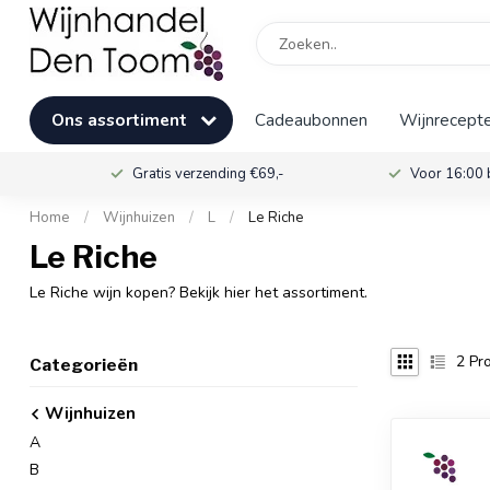
Ons assortiment
Cadeaubonnen
Wijnrecepte
Gratis verzending €69,-
Voor 16:00 
Home
/
Wijnhuizen
/
L
/
Le Riche
Le Riche
Le Riche wijn kopen? Bekijk hier het assortiment.
2
Pro
Categorieën
Wijnhuizen
A
B