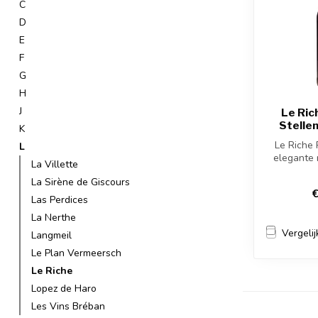
C
D
E
F
G
H
J
Le Ric
Stelle
K
Le Riche 
L
elegante
La Villette
blend uit S
La Sirène de Giscours
€
Las Perdices
La Nerthe
Vergelij
Langmeil
Le Plan Vermeersch
Le Riche
Lopez de Haro
Les Vins Bréban