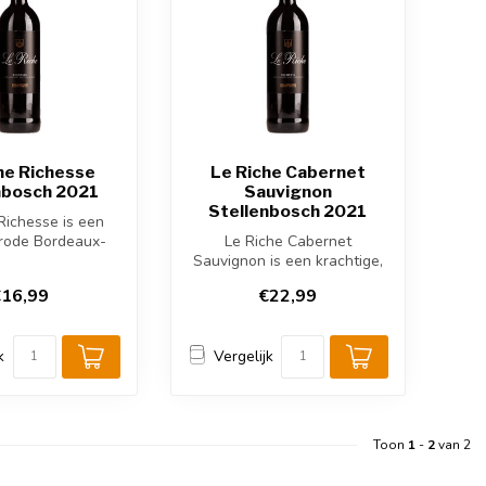
he Richesse
Le Riche Cabernet
nbosch 2021
Sauvignon
Stellenbosch 2021
Richesse is een
 rode Bordeaux-
Le Riche Cabernet
tellenbosch, Zuid-
Sauvignon is een krachtige,
Afr...
robuuste rode wijn uit
16,99
€22,99
Stellenbosc...
k
Vergelijk
Toon
1
-
2
van 2