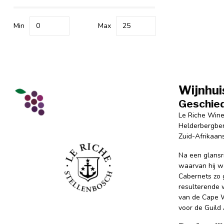
Min
Max
Wijnhui
Geschied
Le Riche Wines
Helderbergber
Zuid-Afrikaans
Na een glansri
waarvan hij w
Cabernets zo g
resulterende 
van de Cape W
voor de Guild 