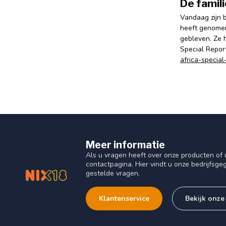
De famili
Vandaag zijn b
heeft genomen
gebleven. Ze 
Special Repor
africa-special
Meer informatie
Als u vragen heeft over onze producten o
contactpagina. Hier vindt u onze bedrijfs
gestelde vragen.
Klantenservice
Bekijk onze