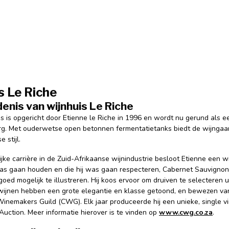
s Le Riche
enis van wijnhuis Le Riche
 is opgericht door Etienne le Riche in 1996 en wordt nu gerund als ee
g. Met ouderwetse open betonnen fermentatietanks biedt de wijngaar
e stijl.
jke carrière in de Zuid-Afrikaanse wijnindustrie besloot Etienne een w
as gaan houden en die hij was gaan respecteren, Cabernet Sauvigno
oed mogelijk te illustreren. Hij koos ervoor om druiven te selecteren u
wijnen hebben een grote elegantie en klasse getoond, en bewezen van s
inemakers Guild (CWG). Elk jaar produceerde hij een unieke, single 
Auction. Meer informatie hierover is te vinden op
www.cwg.co.za
.