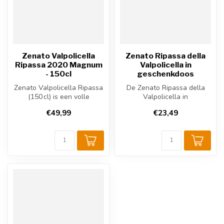
Zenato Valpolicella
Zenato Ripassa della
Ripassa 2020 Magnum
Valpolicella in
- 150cl
geschenkdoos
Zenato Valpolicella Ripassa
De Zenato Ripassa della
(150 cl) is een volle
Valpolicella in
Italiaanse rode wijn uit
geschenkdoos is een
€49,99
€23,49
Venet...
fluweelzachte Italia...