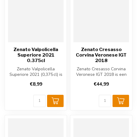
Zenato Valpolicella
Zenato Cresasso
Superiore 2021
Corvina Veronese IGT
0.375cl
2018
Zenato Valpolicella
Zenato Cresasso Corvina
Superiore 2021 (0,375 cl) is
Veronese IGT 2018 is een
een elegante Italiaanse
krachtige Italiaanse rode
€8,99
€44,99
rode wi...
wijn ...