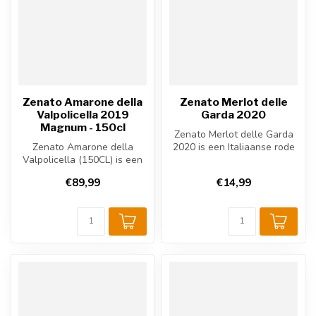
Zenato Amarone della
Zenato Merlot delle
Valpolicella 2019
Garda 2020
Magnum - 150cl
Zenato Merlot delle Garda
Zenato Amarone della
2020 is een Italiaanse rode
Valpolicella (150CL) is een
wijn uit Veneto rond het G...
krachtige Italiaanse rode
€89,99
€14,99
wijn ...