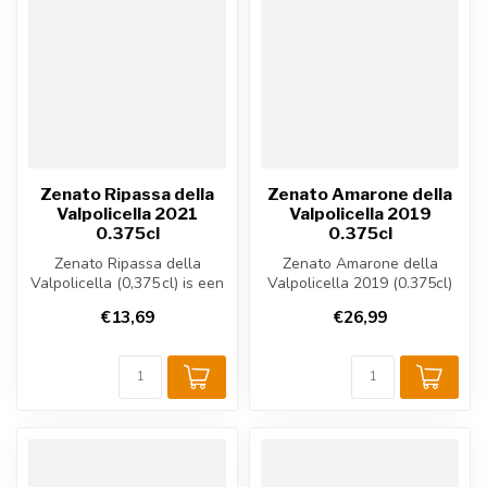
Zenato Ripassa della
Zenato Amarone della
Valpolicella 2021
Valpolicella 2019
0.375cl
0.375cl
Zenato Ripassa della
Zenato Amarone della
Valpolicella (0,375 cl) is een
Valpolicella 2019 (0.375cl)
volle Italiaanse rode wijn u...
is een krachtige Italiaanse
€13,69
€26,99
rod...