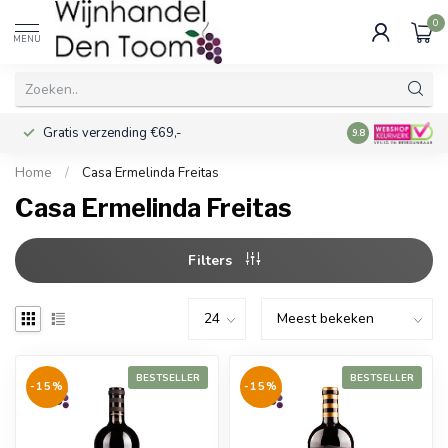
0
MENU
Gratis verzending €69,-
Voor 16:00 best
9.8
Home
/
Casa Ermelinda Freitas
Casa Ermelinda Freitas
Filters
BESTSELLER
BESTSELLER
-15%
-15%