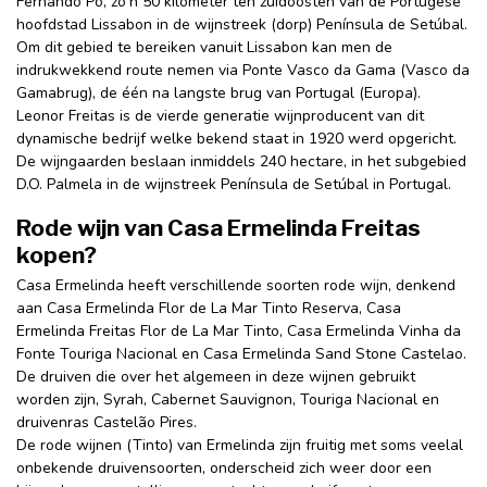
Fernando Pó, zo'n 50 kilometer ten zuidoosten van de Portugese
hoofdstad Lissabon in de wijnstreek (dorp) Península de Setúbal.
Om dit gebied te bereiken vanuit Lissabon kan men de
indrukwekkend route nemen via Ponte Vasco da Gama (Vasco da
Gamabrug), de één na langste brug van Portugal (Europa).
Leonor Freitas is de vierde generatie wijnproducent van dit
dynamische bedrijf welke bekend staat in 1920 werd opgericht.
De wijngaarden beslaan inmiddels 240 hectare, in het subgebied
D.O. Palmela in de wijnstreek Península de Setúbal in Portugal.
Rode wijn van Casa Ermelinda Freitas
kopen?
Casa Ermelinda heeft verschillende soorten rode wijn, denkend
aan Casa Ermelinda Flor de La Mar Tinto Reserva, Casa
Ermelinda Freitas Flor de La Mar Tinto, Casa Ermelinda Vinha da
Fonte Touriga Nacional en Casa Ermelinda Sand Stone Castelao.
De druiven die over het algemeen in deze wijnen gebruikt
worden zijn, Syrah, Cabernet Sauvignon, Touriga Nacional en
druivenras Castelão Pires.
De rode wijnen (Tinto) van Ermelinda zijn fruitig met soms veelal
onbekende druivensoorten, onderscheid zich weer door een