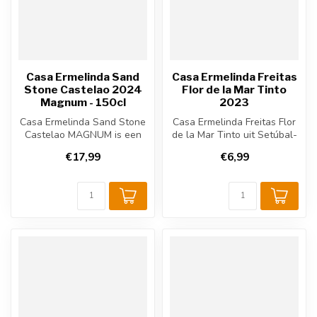
Casa Ermelinda Sand
Casa Ermelinda Freitas
Stone Castelao 2024
Flor de la Mar Tinto
Magnum - 150cl
2023
Casa Ermelinda Sand Stone
Casa Ermelinda Freitas Flor
Castelao MAGNUM is een
de la Mar Tinto uit Setúbal-
Portugese rode wijn uit
regio, Portugal. Aroma’s...
€17,99
€6,99
Setúbal...