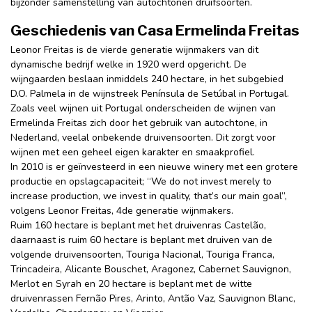
bijzonder samenstelling van autochtonen druifsoorten.
Geschiedenis van Casa Ermelinda Freitas
Leonor Freitas is de vierde generatie wijnmakers van dit
dynamische bedrijf welke in 1920 werd opgericht. De
wijngaarden beslaan inmiddels 240 hectare, in het subgebied
D.O. Palmela in de wijnstreek Península de Setúbal in Portugal.
Zoals veel wijnen uit Portugal onderscheiden de wijnen van
Ermelinda Freitas zich door het gebruik van autochtone, in
Nederland, veelal onbekende druivensoorten. Dit zorgt voor
wijnen met een geheel eigen karakter en smaakprofiel.
In 2010 is er geïnvesteerd in een nieuwe winery met een grotere
productie en opslagcapaciteit; “We do not invest merely to
increase production, we invest in quality, that’s our main goal”,
volgens Leonor Freitas, 4de generatie wijnmakers.
Ruim 160 hectare is beplant met het druivenras Castelão,
daarnaast is ruim 60 hectare is beplant met druiven van de
volgende druivensoorten, Touriga Nacional, Touriga Franca,
Trincadeira, Alicante Bouschet, Aragonez, Cabernet Sauvignon,
Merlot en Syrah en 20 hectare is beplant met de witte
druivenrassen Fernão Pires, Arinto, Antão Vaz, Sauvignon Blanc,