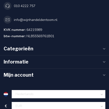
010 4222 757
info@wijnhandeldentoom.nl
KVK nummer:
64215989
btw-nummer:
NL855569761B01
Categorieën
Informatie
Mijn account
€