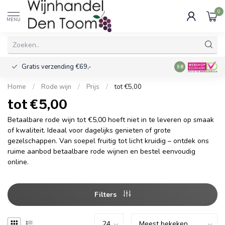
0
MENU
Gratis verzending €69,-
Voor 16:00 best
9.8
Home
/
Rode wijn
/
Prijs
/
tot €5,00
tot €5,00
Betaalbare rode wijn tot €5,00 hoeft niet in te leveren op smaak
of kwaliteit. Ideaal voor dagelijks genieten of grote
gezelschappen. Van soepel fruitig tot licht kruidig – ontdek ons
ruime aanbod betaalbare rode wijnen en bestel eenvoudig
online.
Filters