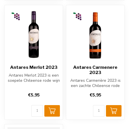
Antares Merlot 2023
Antares Carmenere
2023
Antares Merlot 2023 is een
soepele Chileense rode wijn
Antares Carmenère 2023 is
uit de regio Central Val...
een zachte Chileense rode
wijn uit Central Valley.
€5,95
€5,95
Gem...