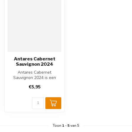
Antares Cabernet
Sauvignon 2024
Antares Cabernet
Sauvignon 2024 is een
soepele Chileense rode wijn
€5,95
uit Central V...
Toon
1
-
5
van 5