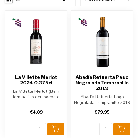
La Villette Merlot
Abadía Retuerta Pago
2024 0.375cl
Negralada Tempranillo
2019
La Villette Merlot (klein
formaat) is een soepele
Abadía Retuerta Pago
Franse rode wijn uit de
Negralada Tempranillo 2019
Langu...
is een krachtige Spaanse
€4,89
€79,95
rode wi...