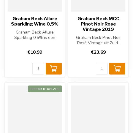
Graham Beck Allure
Graham Beck MCC
Sparkling Wine 0,5%
Pinot Noir Rose
Vintage 2019
Graham Beck Allure
Sparkling 0,5% is een
Graham Beck Pinot Noir
alcoholarme Zuid-
Rosé Vintage uit Zuid-
Afrikaanse mousserende...
Afrika. Mousserende wijn
€10,99
€23,69
van 90% Pi...
BEPERKTE OPLAGE