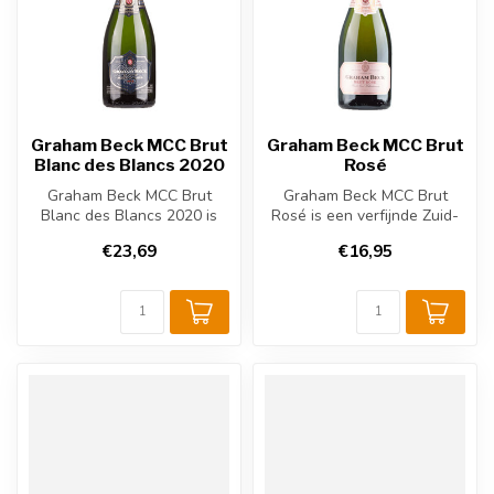
Graham Beck MCC Brut
Graham Beck MCC Brut
Blanc des Blancs 2020
Rosé
Graham Beck MCC Brut
Graham Beck MCC Brut
Blanc des Blancs 2020 is
Rosé is een verfijnde Zuid-
een elegante Zuid-
Afrikaanse mousserende
€23,69
€16,95
Afrikaanse mouss...
roséwijn ...