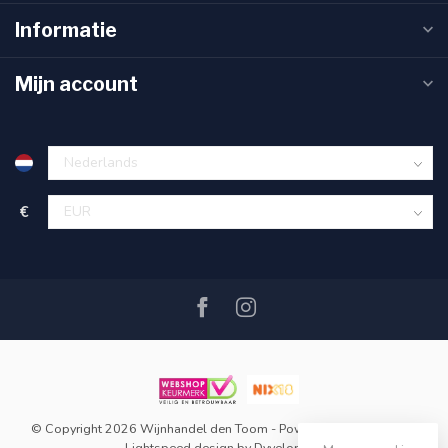
Informatie
Mijn account
€
© Copyright 2026 Wijnhandel den Toom
- Powered by
Lightspeed
-
Lightspeed design
by
Dyvelopment