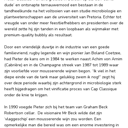
dude’ en ontsnapte ternauwernood een bestaan in de
tandheelkunde na het voltooien van een studie microbiologie en
plantwetenschappen aan de universiteit van Pretoria. Echter tot
vreugde van onder meer feestliefhebbers en presidenten over de
wereld zette hij zijn tanden in een loopbaan als wijnmaker met
premium-quality bubbly als resultaat.
Door een vriendelijk duwtje in de industrie van een goede
familievriend, rugby legende en wijn pionier Jan Boland Coetzee,
had Pieter de kans om in 1984 te werken naast Achim von Arnim
(Cabrière) en in de Champagne streek van 1987 tot 1989 waar
zijn voorliefde voor mousserende wijnen begon. “Ik viel in het
diepe einde van de tank maar gelukkig zwem ik nog!” zegt hij
over deze periode waarbij zijn achtergrond in microbiologie sterk
heeft bijgedragen om het vinificatie proces van Cap Classique
onder de knie te krijgen.
In 1990 voegde Pieter zich bij het team van Graham Beck
Robertson cellar. De visionaire Mr Beck wilde dat zijn
‘vlaggeschip’ een mousserende wijn zou worden. Een
opmerkelijke man die bereid was om een enorme investering in