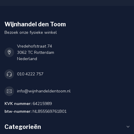
Wijnhandel den Toom
Bezoek onze fysieke winkel
Vredehofstraat 74
3062 TC Rotterdam
Nederland
010 4222 757
info@wijnhandeldentoom.nl
KVK nummer:
64215989
btw-nummer:
NL855569761B01
Categorieën