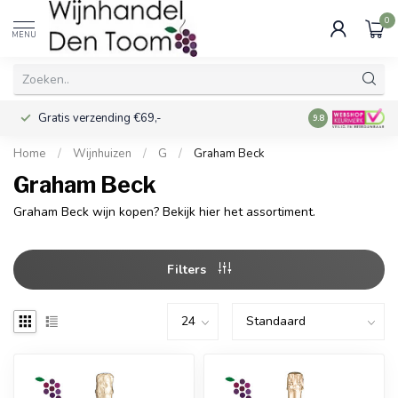
0
MENU
Gratis verzending €69,-
Voor 16:00 best
9.8
Home
/
Wijnhuizen
/
G
/
Graham Beck
Graham Beck
Graham Beck wijn kopen? Bekijk hier het assortiment.
Filters