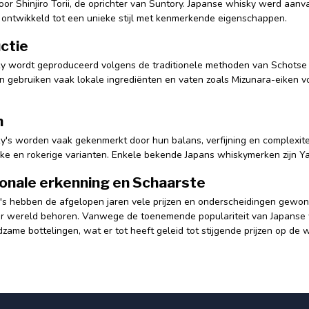
oor Shinjiro Torii, de oprichter van Suntory. Japanse whisky werd aan
n ontwikkeld tot een unieke stijl met kenmerkende eigenschappen.
ctie
y wordt geproduceerd volgens de traditionele methoden van Schotse 
jen gebruiken vaak lokale ingrediënten en vaten zoals Mizunara-eiken v
n
's worden vaak gekenmerkt door hun balans, verfijning en complexiteit. E
ijke en rokerige varianten. Enkele bekende Japans whiskymerken zijn Y
ionale erkenning en Schaarste
's hebben de afgelopen jaren vele prijzen en onderscheidingen gewon
er wereld behoren. Vanwege de toenemende populariteit van Japanse wh
zame bottelingen, wat er tot heeft geleid tot stijgende prijzen op de 