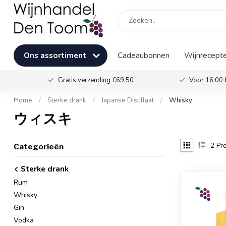
Ons assortiment
Cadeaubonnen
Wijnrecepte
Gratis verzending €69,50
Voor 16:00 
Home
/
Sterke drank
/
Japanse Distillaat
/
Whisky
ウィスキ
2
Pro
Categorieën
Sterke drank
Rum
Whisky
Gin
Vodka