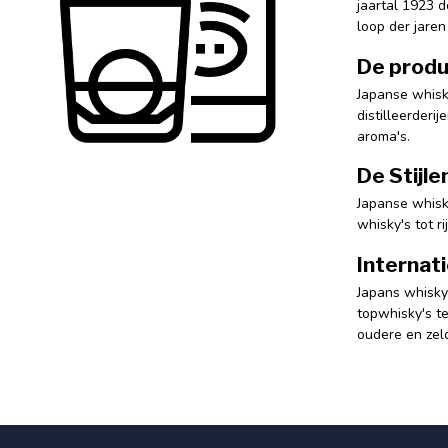
jaartal 1923 d
loop der jare
De produ
Japanse whisk
distilleerderi
aroma's.
De Stijle
Japanse whisky
whisky's tot r
Internat
Japans whisky
topwhisky's t
oudere en zeld