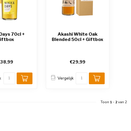
Days 70cl +
Akashi White Oak
iftbox
Blended 50cl + Giftbox
38,99
€29,99
k
Vergelijk
Toon
1
-
2
van 2