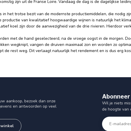
omstig zijn uit de Franse Loire. Vandaag de dag is de dagelijkse leidi
 in het trotse bezit van de modernste productiemiddelen, die nodig zi
 productie van kwalitatief hoogwaardige wijnen is natuurlijk het klimaa
atief koel zijn door de aanwezigheid van de drie rivieren. Hierdoor verk
rden met de hand geselecteerd, na de vroege oogst in de morgen. Doo
okken wegknipt, vangen de druiven maximaal zon en worden zo optimaal 
t de rest weg. Dit verlaagt natuurlijk het rendement en is dus erg ko
Abonneer 
f uw aankoop, bezoek dan onze
Wil je niets mis
gegevens en antwoorden op veel
de hoogte van 
 winkel