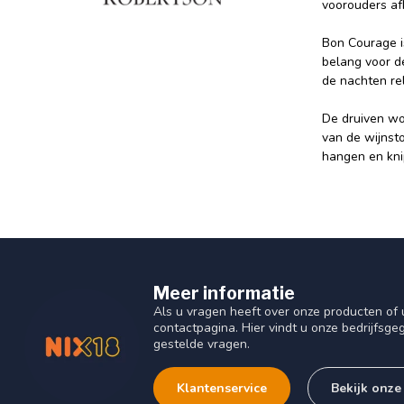
voorouders afk
Bon Courage is
belang voor de
de nachten rel
De druiven wo
van de wijnst
hangen en knip
Meer informatie
Als u vragen heeft over onze producten o
contactpagina. Hier vindt u onze bedrijfs
gestelde vragen.
Klantenservice
Bekijk onze