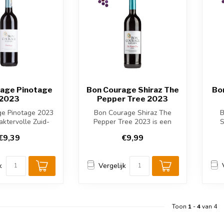
rage Pinotage
Bon Courage Shiraz The
Bo
2023
Pepper Tree 2023
e Pinotage 2023
Bon Courage Shiraz The
B
aktervolle Zuid-
Pepper Tree 2023 is een
S
e rode wijn uit
kruidige Zuid-Afrikaanse
kr
€9,39
€9,99
Rob...
rode wij...
k
Vergelijk
Toon
1
-
4
van 4