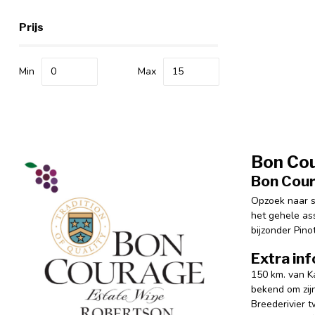
Prijs
Min
Max
Bon Co
Bon Cour
Opzoek naar st
het gehele ass
bijzonder Pin
Extra in
150 km. van Ka
bekend om zij
Breederivier t