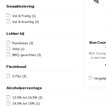
Smaakbeleving
Vol & Fruitig
(1)
Vol & Krachtig
(2)
Lekker bij
Bon Cou
Rundvlees
(3)
Wild
(1)
Bon Courag
BBQ-gerechten
(3)
is een kar
Afrikaans
Flesinhoud
0.75cl
(3)
Vergelij
Alcoholpercentage
13,5% tot 14,5%
(3)
14,5% tot 15%
(1)