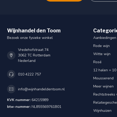
Wijnhandel den Toom
Categori
Bezoek onze fysieke winkel
Aanbiedingen
Rode wijn
Vredehofstraat 74
Witte wijn
3062 TC Rotterdam
Nederland
Rosé
12 halen = 10
010 4222 757
Mousserend
Meer wijnen
info@wijnhandeldentoom.nl
Rechtstreeks 
KVK nummer:
64215989
Relatiegesch
btw-nummer:
NL855569761B01
Wijnhuizen