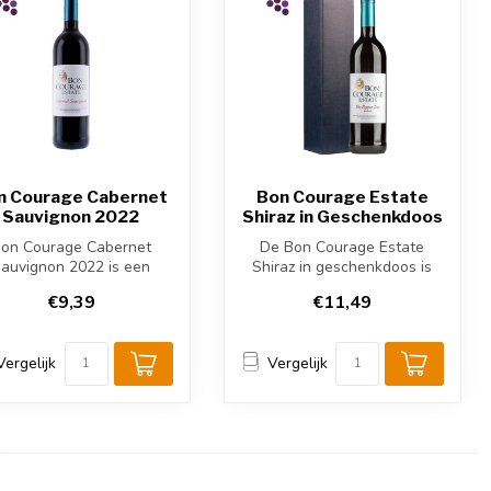
n Courage Cabernet
Bon Courage Estate
Sauvignon 2022
Shiraz in Geschenkdoos
on Courage Cabernet
De Bon Courage Estate
auvignon 2022 is een
Shiraz in geschenkdoos is
achtige Zuid-Afrikaanse
een krachtige Zuid-
€9,39
€11,49
rode wijn u...
Afrikaanse wi...
Vergelijk
Vergelijk