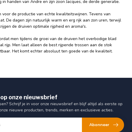
ng in handen van Andre en zijn zoon Jacques, de derde generatie.
jn voor de productie van echte kwaliteitswijnen. Tevens van
t. De dagen zijn natuurlijk warm en erg rijk aan zon uren, terwijl
rijgen de druiven optimale rijpheid en aroma's.
rdat men tijdens de groei van de druiven het overbodige blad
rijp. Men laat alleen de best rijpende trossen aan de stok
stbaar. Het komt echter absoluut ten goede van de kwaliteit.
op onze nieuwsbrief
sen? Schrijf je in voor onze nieuwsbrief en blijf altijd als eerste op
onze nieuwe producten, trends, merken en exclusieve acties.
Abonneer