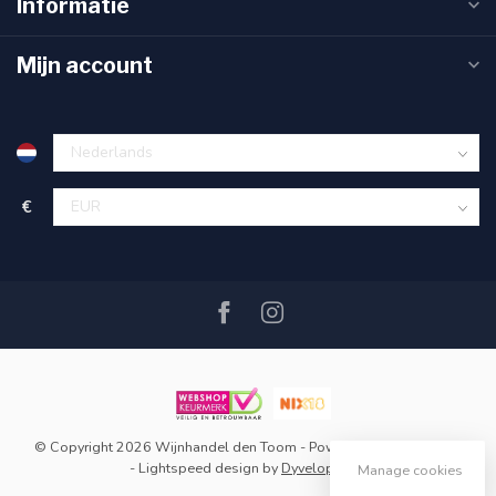
Informatie
Mijn account
€
© Copyright 2026 Wijnhandel den Toom
- Powered by
Lightspeed
-
Lightspeed design
by
Dyvelopment
Manage cookies