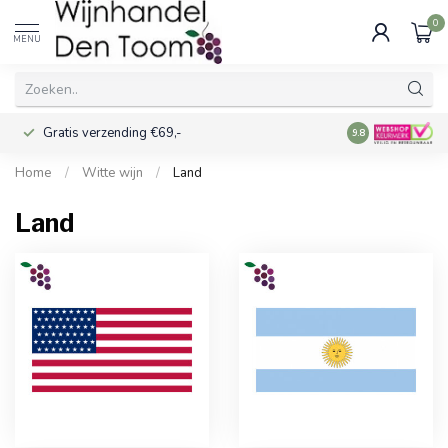
0
MENU
Gratis verzending €69,-
Voor 16:00 best
9.8
Home
/
Witte wijn
/
Land
Land