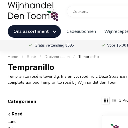
Ons assortiment
Cadeaubonnen
Wijnrecepte
Gratis verzending €69,-
Voor 16:00 
Home
/
Rosé
/
Druivenrassen
/
Tempranillo
Tempranillo
Tempranillo rosé is levendig, fris en vol rood fruit. Deze Spaans
complete aanbod Tempranillo rosé bij Wijnhandel den Toom.
3
Pro
Categorieën
Rosé
Land