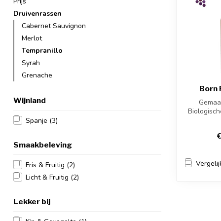
Prijs
Druivenrassen
Cabernet Sauvignon
Merlot
Tempranillo
Syrah
Grenache
Born
Wijnland
Gemaa
Biologisc
en Tempr
Spanje
(3)
€
Smaakbeleving
Vergelij
Fris & Fruitig
(2)
Licht & Fruitig
(2)
Lekker bij