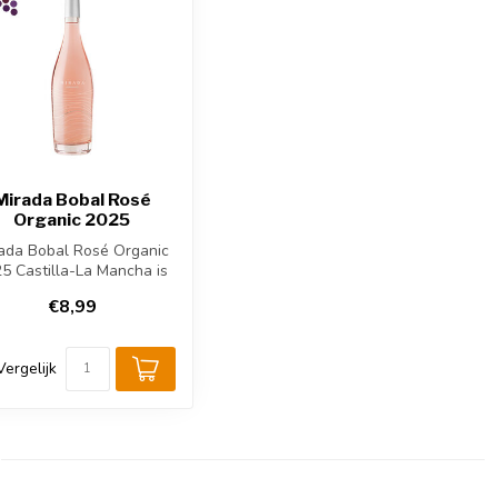
Mirada Bobal Rosé
Organic 2025
ada Bobal Rosé Organic
5 Castilla-La Mancha is
n biologische rosé van
€8,99
10...
Vergelijk