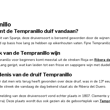
illo
t de Tempranillo duif vandaan?
eit van Spanje, deze druivensoort is beroemd geworden door de wijnen
rd op basis hoe lang ze hebben op eikenhouten vaten. Fijne Tempranill
 van de Tempranillo wijn
anillo voor beginners komt meestal uit de streken Rioja en
Ribera d
t lang gerijpt, wat kan leiden tot een frisse en sappigere wijn met duide
enis van de druif Tempranillo
e
r dat men iets terug heeft gevonden over deze druif, was in de 13
eeu
 de streek die vandaag de dag bekend staat als de Ribera del Duero.
elding van deze druivensoort vond echter plaats in 1807. Clemente y Ru
rra). Deze plaats wordt dus ook gezien als de geboorteplek van
Tempr