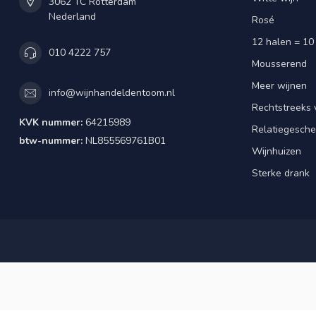
3062 TC Rotterdam
Nederland
Rosé
12 halen = 10
010 4222 757
Mousserend
Meer wijnen
info@wijnhandeldentoom.nl
Rechtstreeks 
KVK nummer:
64215989
Relatiegesch
btw-nummer:
NL855569761B01
Wijnhuizen
Sterke drank