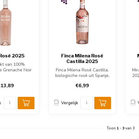
 Rosé 2025
Finca Milena Rosé
Castilla 2025
kt van 100%
he Grenache Noir
Finca Milena Rosé Castilla,
Mir
anillo druiven.
biologische rosé uit Spanje,
202
gemaakt van de druivenr...
ee
13,89
€6,99
k
Vergelijk
Toon
1
-
3
van 3