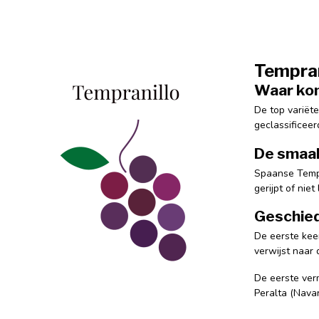
Tempran
Waar kom
De top variët
geclassificee
De smaak
Spaanse Tempr
gerijpt of nie
Geschied
De eerste kee
verwijst naar
De eerste verm
Peralta (Nava