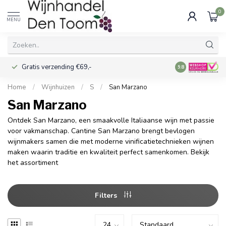
0
MENU
Gratis verzending €69,-
Voor 16:00 best
9.8
Home
/
Wijnhuizen
/
S
/
San Marzano
San Marzano
Ontdek San Marzano, een smaakvolle Italiaanse wijn met passie
voor vakmanschap. Cantine San Marzano brengt bevlogen
wijnmakers samen die met moderne vinificatietechnieken wijnen
maken waarin traditie en kwaliteit perfect samenkomen. Bekijk
het assortiment
Filters