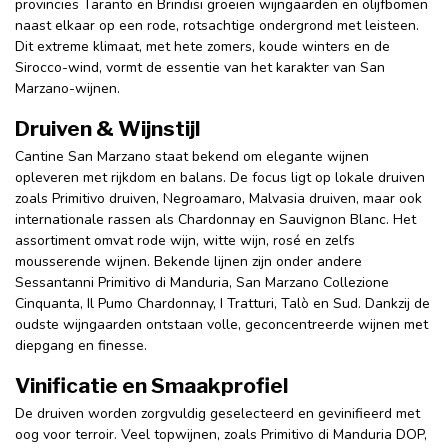
provincies Taranto en Brindisi groeien wijngaarden en olijfbomen
naast elkaar op een rode, rotsachtige ondergrond met leisteen.
Dit extreme klimaat, met hete zomers, koude winters en de
Sirocco-wind, vormt de essentie van het karakter van San
Marzano-wijnen.
Druiven & Wijnstijl
Cantine San Marzano staat bekend om elegante wijnen
opleveren met rijkdom en balans. De focus ligt op lokale druiven
zoals Primitivo druiven, Negroamaro, Malvasia druiven, maar ook
internationale rassen als Chardonnay en Sauvignon Blanc. Het
assortiment omvat rode wijn, witte wijn, rosé en zelfs
mousserende wijnen. Bekende lijnen zijn onder andere
Sessantanni Primitivo di Manduria, San Marzano Collezione
Cinquanta, Il Pumo Chardonnay, I Tratturi, Talò en Sud. Dankzij de
oudste wijngaarden ontstaan volle, geconcentreerde wijnen met
diepgang en finesse.
Vinificatie en Smaakprofiel
De druiven worden zorgvuldig geselecteerd en gevinifieerd met
oog voor terroir. Veel topwijnen, zoals Primitivo di Manduria DOP,