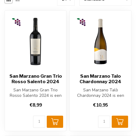
San Marzano Gran Trio
San Marzano Talo
Rosso Salento 2024
Chardonnay 2024
San Marzano Gran Trio
San Marzano Talò
Rosso Salento 2024 is een
Chardonnay 2024 is een
Italiaanse rode wijn uit
volle Italiaanse witte wijn
€8,99
€10,95
Puglia....
uit Puglia. ...