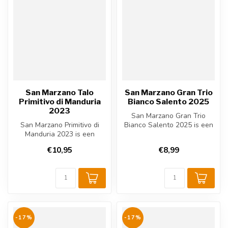
San Marzano Talo
San Marzano Gran Trio
Primitivo di Manduria
Bianco Salento 2025
2023
San Marzano Gran Trio
San Marzano Primitivo di
Bianco Salento 2025 is een
Manduria 2023 is een
frisse Italiaanse witte wijn
krachtige Italiaanse rode
ui...
€10,95
€8,99
wijn uit...
-17%
-17%