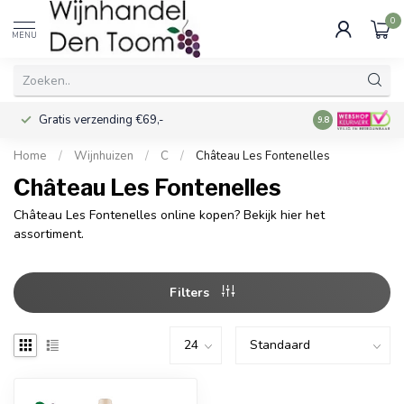
0
MENU
Gratis verzending €69,-
Voor 16:00 best
9.8
Home
/
Wijnhuizen
/
C
/
Château Les Fontenelles
Château Les Fontenelles
Château Les Fontenelles online kopen? Bekijk hier het
assortiment.
Filters