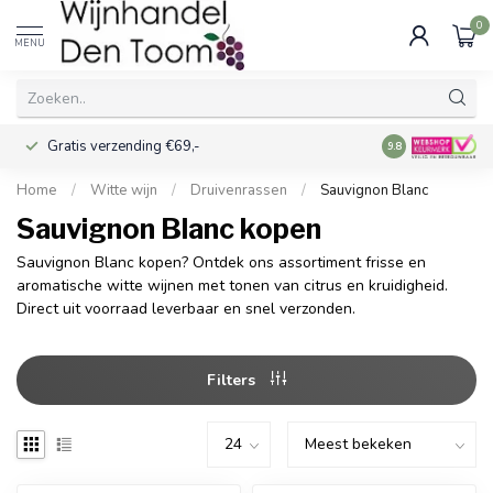
0
MENU
Gratis verzending €69,-
Voor 16:00 best
9.8
Home
/
Witte wijn
/
Druivenrassen
/
Sauvignon Blanc
Sauvignon Blanc kopen
Sauvignon Blanc kopen? Ontdek ons assortiment frisse en
aromatische witte wijnen met tonen van citrus en kruidigheid.
Direct uit voorraad leverbaar en snel verzonden.
Filters