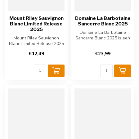
Mount Riley Sauvignon
Domaine La Barbotaine
Blanc Limited Release
Sancerre Blanc 2025
2025
Domaine La Barbotaine
Mount Riley Sauvignon
Sancerre Blanc 2025 is een
Blanc Limited Release 2025
frisse Franse witte wijn uit
is een expressieve Nieuw-
Sa...
€12,49
€23,99
Zeelan...