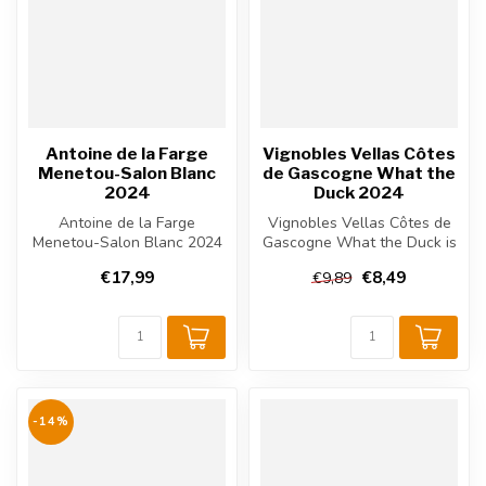
Antoine de la Farge
Vignobles Vellas Côtes
Menetou-Salon Blanc
de Gascogne What the
2024
Duck 2024
Antoine de la Farge
Vignobles Vellas Côtes de
Menetou-Salon Blanc 2024
Gascogne What the Duck is
is een frisse Franse witte
een droge Franse witte wijn
€17,99
€8,49
€9,89
wijn uit...
...
-14%