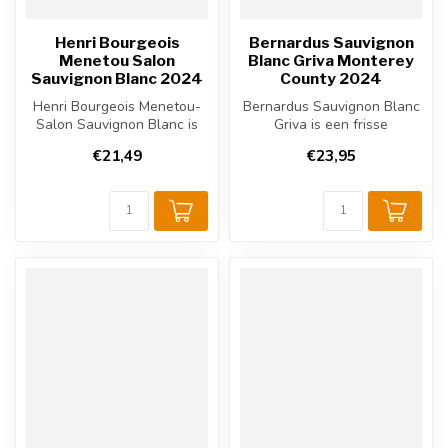
Henri Bourgeois
Bernardus Sauvignon
Menetou Salon
Blanc Griva Monterey
Sauvignon Blanc 2024
County 2024
Henri Bourgeois Menetou-
Bernardus Sauvignon Blanc
Salon Sauvignon Blanc is
Griva is een frisse
een Franse witte wijn, heeft
Californische witte wijn uit
€21,49
€23,95
fr...
Carme...