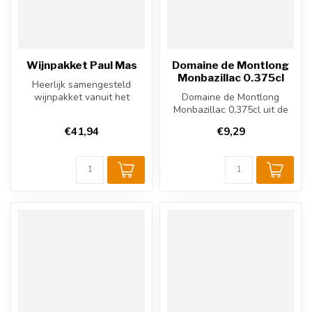
Wijnpakket Paul Mas
Domaine de Montlong
Monbazillac 0.375cl
Heerlijk samengesteld
wijnpakket vanuit het
Domaine de Montlong
wijngebied Pays d'Oc.
Monbazillac 0,375cl uit de
Domaine Paul M...
Monbazillac, Frankrijk.
€41,94
€9,29
Gemaakt v...