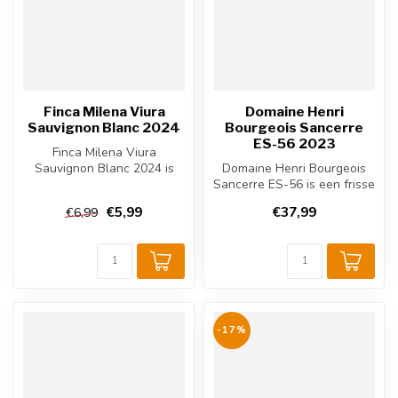
Finca Milena Viura
Domaine Henri
Sauvignon Blanc 2024
Bourgeois Sancerre
ES-56 2023
Finca Milena Viura
Sauvignon Blanc 2024 is
Domaine Henri Bourgeois
een frisse Spaanse witte
Sancerre ES-56 is een frisse
wijn uit Cas...
en elegante Franse witte
€5,99
€37,99
€6,99
wi...
-17%