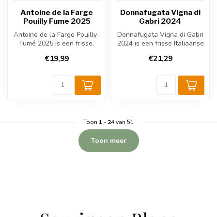
Antoine de la Farge
Donnafugata Vigna di
Pouilly Fume 2025
Gabri 2024
Antoine de la Farge Pouilly-
Donnafugata Vigna di Gabri
Fumé 2025 is een frisse,
2024 is een frisse Italiaanse
minerale Franse witte wijn ...
witte wijn uit Sicilië....
€19,99
€21,29
Toon
1
-
24
van 51
Toon meer