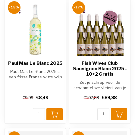
-15%
-17%
Paul Mas Le Blanc 2025
Fish Wives Club
Sauvignon Blanc 2025 -
Paul Mas Le Blanc 2025 is
10+2 Gratis
een frisse Franse witte wijn
uit de Languedoc, gemaakt...
Zet je schrap voor de
schaamteloze vleierij van je
zintuigen. Deze Zuid-
€8,49
€89,88
€9,99
€107,88
Afrikaan...