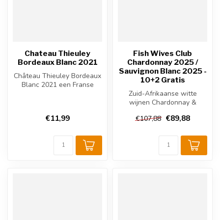
Chateau Thieuley
Fish Wives Club
Bordeaux Blanc 2021
Chardonnay 2025 /
Sauvignon Blanc 2025 -
Château Thieuley Bordeaux
10+2 Gratis
Blanc 2021 een Franse
witte wijn uit de wijnregio
Zuid-Afrikaanse witte
Bord...
wijnen Chardonnay &
Sauvignon Blanc. Scherpe
€11,99
€89,88
€107,88
aanbieding 12...