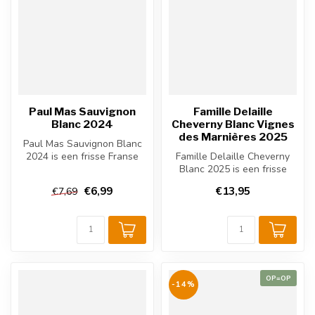
Paul Mas Sauvignon
Famille Delaille
Blanc 2024
Cheverny Blanc Vignes
des Marnières 2025
Paul Mas Sauvignon Blanc
2024 is een frisse Franse
Famille Delaille Cheverny
witte wijn uit de Languedoc,
Blanc 2025 is een frisse
...
Franse witte wijn uit de
€6,99
€13,95
€7,69
Loir...
OP=OP
-14%