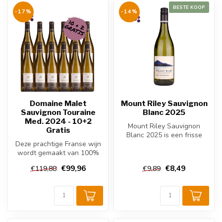
BESTE KOOP
-17%
-14%
Domaine Malet
Mount Riley Sauvignon
Sauvignon Touraine
Blanc 2025
Med. 2024 - 10+2
Mount Riley Sauvignon
Gratis
Blanc 2025 is een frisse
Deze prachtige Franse wijn
Nieuw-Zeelandse witte wijn
wordt gemaakt van 100%
uit Ma...
Sauvignon Blanc druiven.
€99,96
€8,49
€119,88
€9,89
De wi...