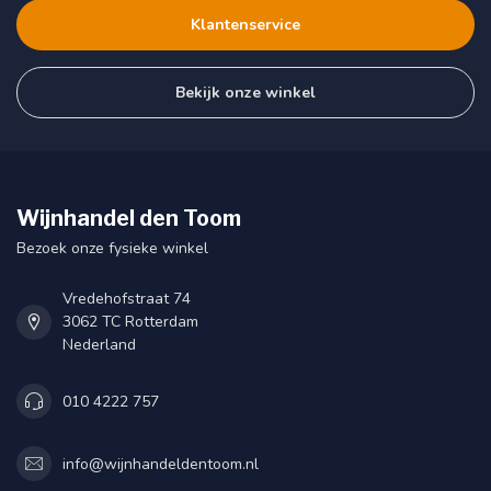
Klantenservice
Bekijk onze winkel
Wijnhandel den Toom
Bezoek onze fysieke winkel
Vredehofstraat 74
3062 TC Rotterdam
Nederland
010 4222 757
info@wijnhandeldentoom.nl