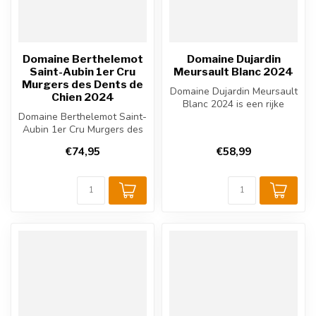
Domaine Berthelemot
Domaine Dujardin
Saint-Aubin 1er Cru
Meursault Blanc 2024
Murgers des Dents de
Domaine Dujardin Meursault
Chien 2024
Blanc 2024 is een rijke
Domaine Berthelemot Saint-
Franse witte wijn uit
Aubin 1er Cru Murgers des
Meursau...
Dents de Chien 2024
€74,95
€58,99
gemaakt ...