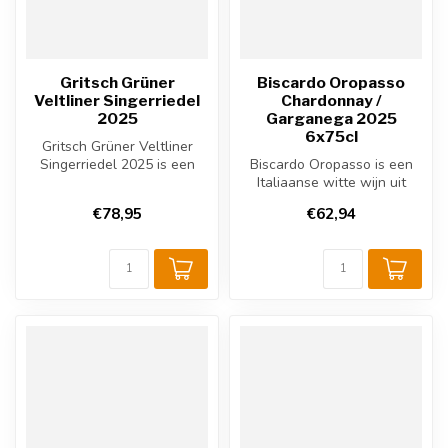
Gritsch Grüner
Biscardo Oropasso
Veltliner Singerriedel
Chardonnay /
2025
Garganega 2025
6x75cl
Gritsch Grüner Veltliner
Singerriedel 2025 is een
Biscardo Oropasso is een
verfijnde Oostenrijkse witte
Italiaanse witte wijn uit
w...
Veneto. Gemaakt van
€78,95
€62,94
Chardonna...