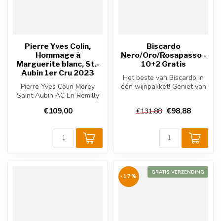
Pierre Yves Colin,
Biscardo
Hommage à
Nero/Oro/Rosapasso -
Marguerite blanc, St.-
10+2 Gratis
Aubin 1er Cru 2023
Het beste van Biscardo in
Pierre Yves Colin Morey
één wijnpakket! Geniet van
Saint Aubin AC En Remilly
4 rode wijnen, 4 witte wijn...
1ER 2024 gemaakt van
€109,00
€98,88
€131,88
100% Char...
GRATIS VERZENDING
-17%