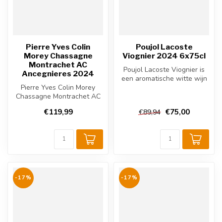
Pierre Yves Colin
Poujol Lacoste
Morey Chassagne
Viognier 2024 6x75cl
Montrachet AC
Poujol Lacoste Viognier is
Ancegnieres 2024
een aromatische witte wijn
Pierre Yves Colin Morey
uit de Languedoc (Frankrij...
Chassagne Montrachet AC
Ancegnieres 2024 gemaakt
€119,99
€75,00
€89,94
van 100...
-17%
-17%