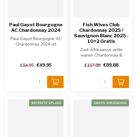
Paul Gayot Bourgogne
Fish Wives Club
AC Chardonnay 2024
Chardonnay 2025 /
Sauvignon Blanc 2025 -
Paul Gayot Bourgogne AC
10+2 Gratis
Chardonnay 2024 uit
Frankrijk. 100% Chardonnay
Zuid-Afrikaanse witte
met wit f...
wijnen Chardonnay &
Sauvignon Blanc. Scherpe
€49,95
€89,88
€54,95
€107,88
aanbieding 12...
BEPERKTE OPLAGE
GRATIS VERZENDING