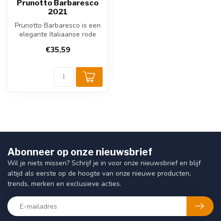
Prunotto Barbaresco
2021
Prunotto Barbaresco is een
elegante Italiaanse rode
wijn uit Piemonte van 100%
€35,59
N...
Abonneer op onze nieuwsbrief
Wil je niets missen? Schrijf je in voor onze nieuwsbrief en blijf
altijd als eerste op de hoogte van onze nieuwe producten,
trends, merken en exclusieve acties.