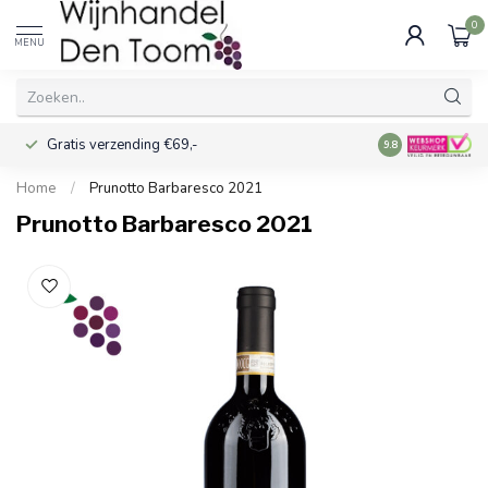
0
MENU
Gratis verzending €69,-
Voor 16:00 best
9.8
Home
/
Prunotto Barbaresco 2021
Prunotto Barbaresco 2021