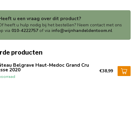
Heeft u een vraag over dit product?
Of heeft u hulp nodig bij het bestellen? Neem contact met ons
op via
010-4222757
of via
info@wijnhandeldentoom.nl
rde producten
âteau Belgrave Haut-Medoc Grand Cru
asse 2020
€38,99
voorraad