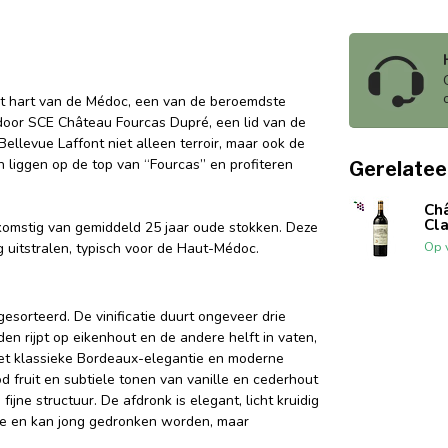
et hart van de Médoc, een van de beroemdste
door SCE Château Fourcas Dupré, een lid van de
llevue Laffont niet alleen terroir, maar ook de
n liggen op de top van “Fourcas” en profiteren
Gerelatee
Ch
Cl
omstig van gemiddeld 25 jaar oude stokken. Deze
Op 
g uitstralen, typisch voor de Haut-Médoc.
sorteerd. De vinificatie duurt ongeveer drie
n rijpt op eikenhout en de andere helft in vaten,
met klassieke Bordeaux-elegantie en moderne
d fruit en subtiele tonen van vanille en cederhout
ijne structuur. De afdronk is elegant, licht kruidig
se en kan jong gedronken worden, maar