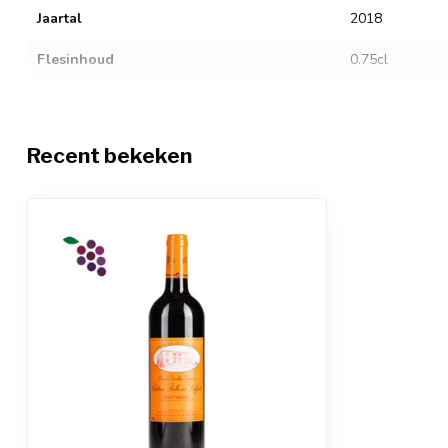
Jaartal
2018
Flesinhoud
0.75cl
Alcoholgehalte
13%
Sluitingstype
Kurk
Recent bekeken
Restsuiker
2.4
Zuurgraad
3.4
Sulfiet allergenen