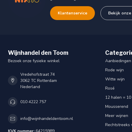
Klantenservice
Bekijk onze
Wijnhandel den Toom
Categori
Bezoek onze fysieke winkel
Aanbiedingen
Rode wijn
Vredehofstraat 74
Witte wijn
3062 TC Rotterdam
Nederland
Rosé
12 halen = 10
010 4222 757
Mousserend
Meer wijnen
info@wijnhandeldentoom.nl
Rechtstreeks 
KVK nummer:
64215989