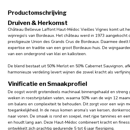
Productomschrijving
Druiven & Herkomst
Château Bellevue Laffont Haut-Médoc Vieilles Vignes komt uit h
wijnregio’s van Bordeaux. Het château werd in 1973 aangekocht 
prestigieuze Union des Grands Crus de Bordeaux. Daarmee deelt Be
expertise en traditie van een groot Bordeaux-huis. De wijngaarde
van een ondergrond van klei en kalksteen.
De blend bestaat uit 50% Merlot en 50% Cabernet Sauvignon, afk
harmonieuze verdeling levert wijnen die zowel kracht als verfijnin
Vinificatie en Smaakprofiel
De oogst wordt grotendeels machinaal binnengehaald en streng ge
weken in roestvrijstalen vaten, waarna 50% van de wijn 12 maande
om balans en complexiteit te behouden. Dit zorgt voor een wijn 
toegankelijkheid. In de neus komen aroma’s van kersen, donkerroo
naar voren. De smaak is rond en soepel, met rijpe tannines en een f
en houdt lang aan. Deze Haut-Médoc combineert kracht en fines
ontwikkelt zich prachtig gedurende 5 tot 6 jaar flesrijping.