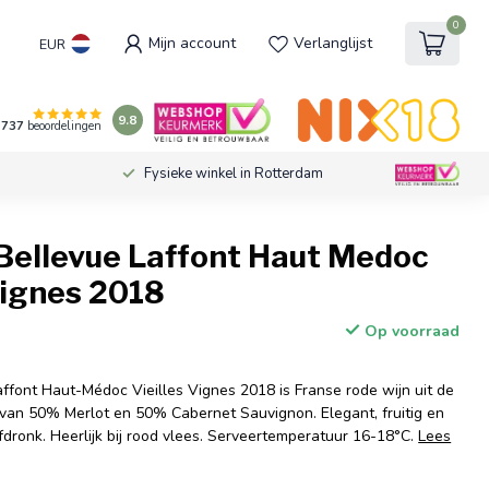
0
Mijn account
Verlanglijst
EUR
9.8
737
beoordelingen
Fysieke winkel in Rotterdam
Bellevue Laffont Haut Medoc
Vignes 2018
Op voorraad
ffont Haut-Médoc Vieilles Vignes 2018 is Franse rode wijn uit de
an 50% Merlot en 50% Cabernet Sauvignon. Elegant, fruitig en
fdronk. Heerlijk bij rood vlees. Serveertemperatuur 16-18°C.
Lees