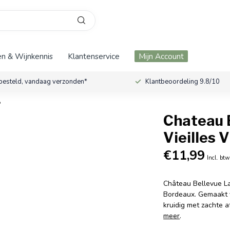
n & Wijnkennis
Klantenservice
Mijn Account
besteld, vandaag verzonden*
Klantbeoordeling 9.8/10
8
Chateau 
Vieilles 
€11,99
Incl. btw
Château Bellevue La
Bordeaux. Gemaakt v
kruidig met zachte a
meer
.