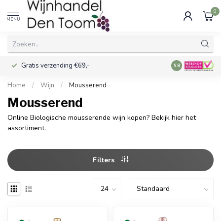
0
MENU
Gratis verzending €69,-
Voor 16:00 best
9.8
Home
/
Wijn
/
Mousserend
Mousserend
Online Biologische mousserende wijn kopen? Bekijk hier het
assortiment.
Filters