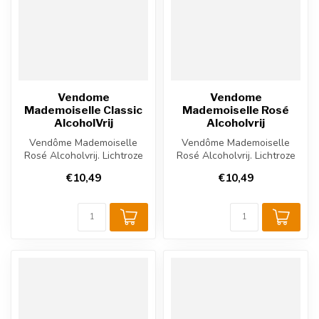
Vendome
Vendome
Mademoiselle Classic
Mademoiselle Rosé
AlcoholVrij
Alcoholvrij
Vendôme Mademoiselle
Vendôme Mademoiselle
Rosé Alcoholvrij. Lichtroze
Rosé Alcoholvrij. Lichtroze
mousserende wijn met
mousserende wijn, fris en
€10,49
€10,49
appel en r...
fruit...