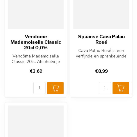
Vendome
Spaanse Cava Palau
Mademoiselle Classic
Rosé
20cl 0,0%
Cava Palau Rosé is een
Vendôme Mademoiselle
verfijnde en sprankelende
Classic 20cl. Alcoholvrije
mousserende wijn die zijn
mousserende wijn. Fris en
oorsp...
€3,69
€8,99
fruiti...