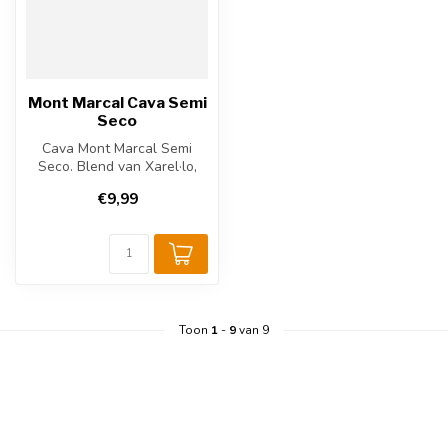
Mont Marcal Cava Semi
Seco
Cava Mont Marcal Semi
Seco. Blend van Xarel·lo,
Macabeo en Parellada uit
€9,99
Penedès...
Toon
1
-
9
van 9