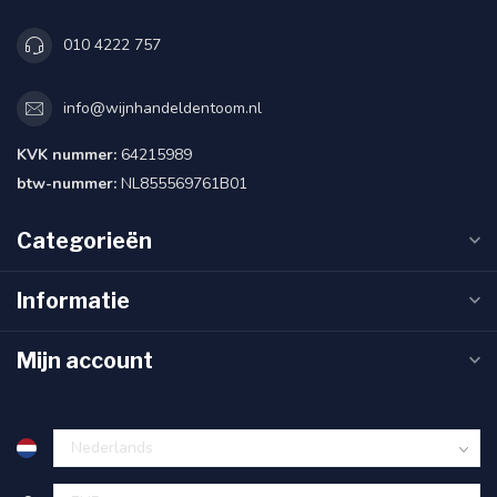
010 4222 757
info@wijnhandeldentoom.nl
KVK nummer:
64215989
btw-nummer:
NL855569761B01
Categorieën
Informatie
Mijn account