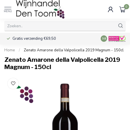
0
MENU
Gratis verzending €69,50
Voor 16:00 best
9.8
Home
/
Zenato Amarone della Valpolicella 2019 Magnum - 150cl
Zenato Amarone della Valpolicella 2019
Magnum - 150cl