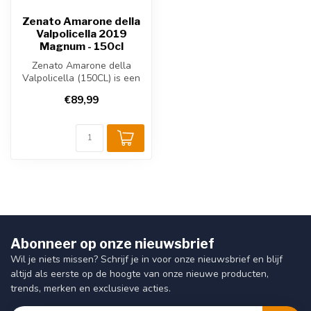
Zenato Amarone della
Valpolicella 2019
Magnum - 150cl
Zenato Amarone della
Valpolicella (150CL) is een
krachtige Italiaanse rode
€89,99
wijn ...
Abonneer op onze nieuwsbrief
Wil je niets missen? Schrijf je in voor onze nieuwsbrief en blijf
altijd als eerste op de hoogte van onze nieuwe producten,
trends, merken en exclusieve acties.