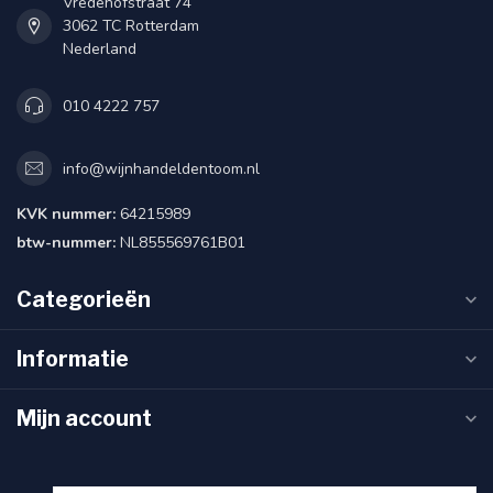
Vredehofstraat 74
3062 TC Rotterdam
Nederland
010 4222 757
info@wijnhandeldentoom.nl
KVK nummer:
64215989
btw-nummer:
NL855569761B01
Categorieën
Informatie
Mijn account