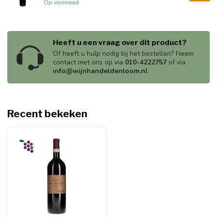
Op voorraad
Heeft u een vraag over dit product?
Of heeft u hulp nodig bij het bestellen? Neem
contact met ons op via
010-4222757
of via
info@wijnhandeldentoom.nl
Recent bekeken