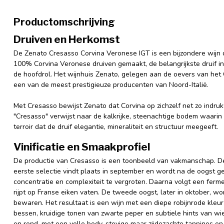
Productomschrijving
Druiven en Herkomst
De Zenato Cresasso Corvina Veronese IGT is een bijzondere wijn d
100% Corvina Veronese druiven gemaakt, de belangrijkste druif in 
de hoofdrol. Het wijnhuis Zenato, gelegen aan de oevers van het 
een van de meest prestigieuze producenten van Noord-Italië.
Met Cresasso bewijst Zenato dat Corvina op zichzelf net zo indru
"Cresasso" verwijst naar de kalkrijke, steenachtige bodem waarin
terroir dat de druif elegantie, mineraliteit en structuur meegeeft.
Vinificatie en Smaakprofiel
De productie van Cresasso is een toonbeeld van vakmanschap. D
eerste selectie vindt plaats in september en wordt na de oogs
concentratie en complexiteit te vergroten. Daarna volgt een fer
rijpt op Franse eiken vaten. De tweede oogst, later in oktober, word
bewaren. Het resultaat is een wijn met een diepe robijnrode kleur
bessen, kruidige tonen van zwarte peper en subtiele hints van wi
en rond, met een volle body, stevige maar zijdezachte tannines e