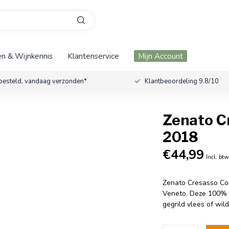
n & Wijnkennis
Klantenservice
Mijn Account
besteld, vandaag verzonden*
Klantbeoordeling 9.8/10
Zenato C
2018
€44,99
Incl. btw
Zenato Cresasso Cor
Veneto. Deze 100% Cor
gegrild vlees of wil