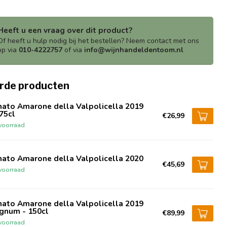
Heeft u een vraag over dit product?
Of heeft u hulp nodig bij het bestellen? Neem contact met ons
op via
010-4222757
of via
info@wijnhandeldentoom.nl
rde producten
nato Amarone della Valpolicella 2019
75cl
€26,99
voorraad
nato Amarone della Valpolicella 2020
€45,69
voorraad
nato Amarone della Valpolicella 2019
gnum - 150cl
€89,99
voorraad