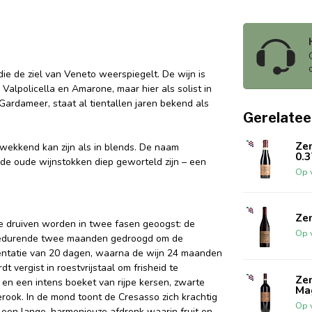
ie de ziel van Veneto weerspiegelt. De wijn is
Valpolicella en Amarone, maar hier als solist in
Gardameer, staat al tientallen jaren bekend als
Gerelatee
Ze
kwekkend kan zijn als in blends. De naam
0.3
 de oude wijnstokken diep geworteld zijn – een
Op 
Ze
e druiven worden in twee fasen geoogst: de
Op 
t gedurende twee maanden gedroogd om de
mentatie van 20 dagen, waarna de wijn 24 maanden
t vergist in roestvrijstaal om frisheid te
Ze
 en een intens boeket van rijpe kersen, zwarte
Ma
erook. In de mond toont de Cresasso zich krachtig
Op 
n een lange, harmonieuze afdronk waarin fruit en