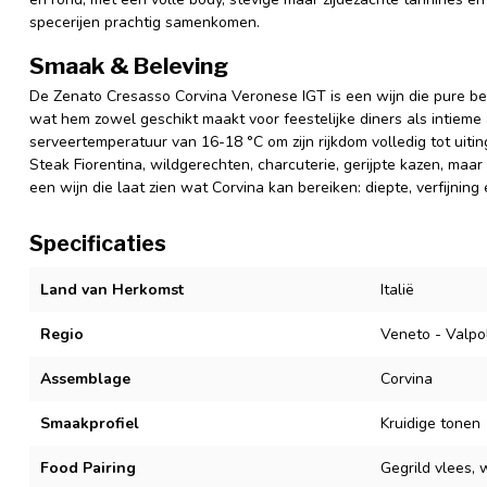
specerijen prachtig samenkomen.
Smaak & Beleving
De Zenato Cresasso Corvina Veronese IGT is een wijn die pure bele
wat hem zowel geschikt maakt voor feestelijke diners als intieme
serveertemperatuur van 16-18 °C om zijn rijkdom volledig tot uiting
Steak Fiorentina, wildgerechten, charcuterie, gerijpte kazen, maar
een wijn die laat zien wat Corvina kan bereiken: diepte, verfijnin
Specificaties
Land van Herkomst
Italië
Regio
Veneto - Valpol
Assemblage
Corvina
Smaakprofiel
Kruidige tonen
Food Pairing
Gegrild vlees, w