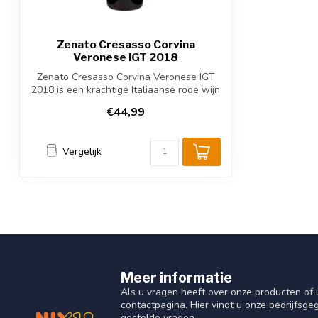
Zenato Cresasso Corvina
Veronese IGT 2018
Zenato Cresasso Corvina Veronese IGT
2018 is een krachtige Italiaanse rode wijn
...
€44,99
Vergelijk
Meer informatie
Als u vragen heeft over onze producten o
contactpagina. Hier vindt u onze bedrijfs
gestelde vragen.