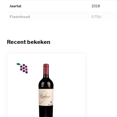
Jaartal
2018
Flesinhoud
0.75cl
Alcoholgehalte
16%
Sluitingstype
Kurk
Recent bekeken
Restsuiker
7.3
Zuurgraad
6.3
Sulfiet allergenen