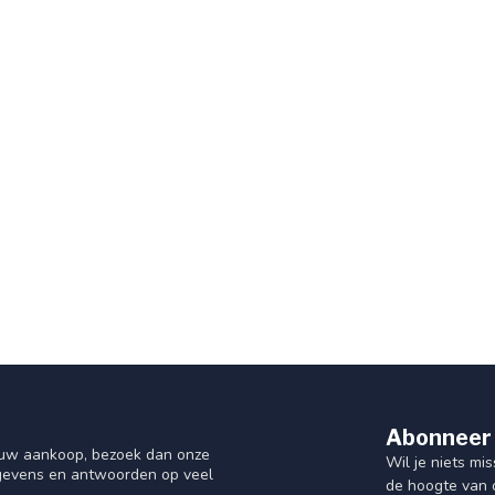
Abonneer 
f uw aankoop, bezoek dan onze
Wil je niets mis
gegevens en antwoorden op veel
de hoogte van 