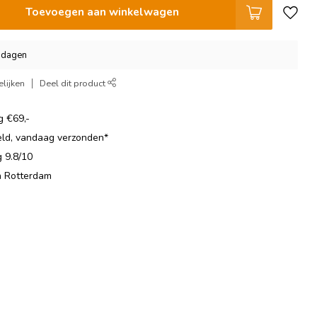
Toevoegen aan winkelwagen
3 dagen
lijken
Deel dit product
g €69,-
eld, vandaag verzonden*
 9.8/10
in Rotterdam