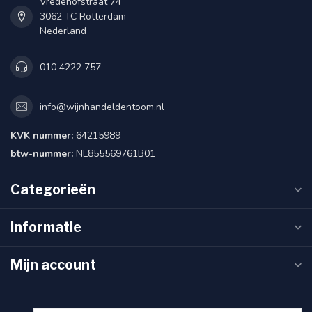
Vredehofstraat 74
3062 TC Rotterdam
Nederland
010 4222 757
info@wijnhandeldentoom.nl
KVK nummer:
64215989
btw-nummer:
NL855569761B01
Categorieën
Informatie
Mijn account