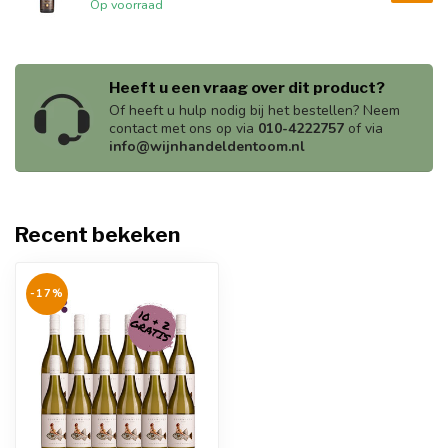
Op voorraad
Heeft u een vraag over dit product?
Of heeft u hulp nodig bij het bestellen? Neem
contact met ons op via
010-4222757
of via
info@wijnhandeldentoom.nl
Recent bekeken
-17%