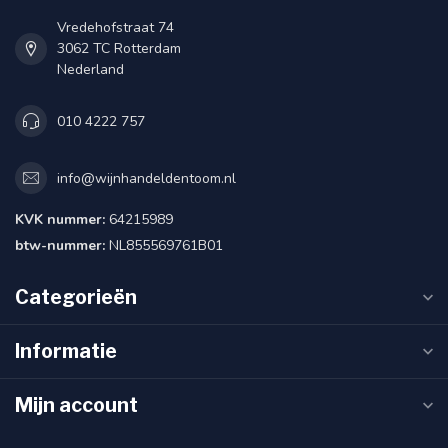
Vredehofstraat 74
3062 TC Rotterdam
Nederland
010 4222 757
info@wijnhandeldentoom.nl
KVK nummer:
64215989
btw-nummer:
NL855569761B01
Categorieën
Informatie
Mijn account