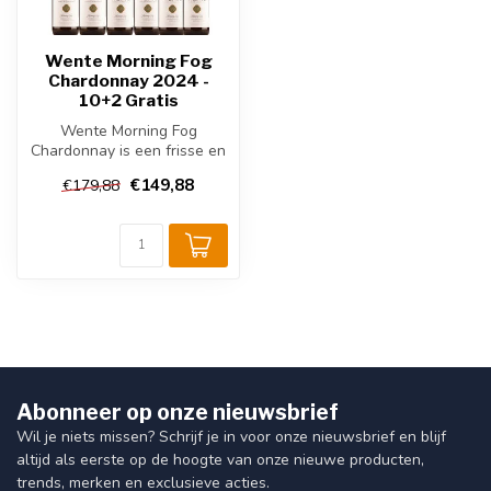
Wente Morning Fog
Chardonnay 2024 -
10+2 Gratis
Wente Morning Fog
Chardonnay is een frisse en
elegante witte wijn uit
€149,88
€179,88
Californië...
Abonneer op onze nieuwsbrief
Wil je niets missen? Schrijf je in voor onze nieuwsbrief en blijf
altijd als eerste op de hoogte van onze nieuwe producten,
trends, merken en exclusieve acties.