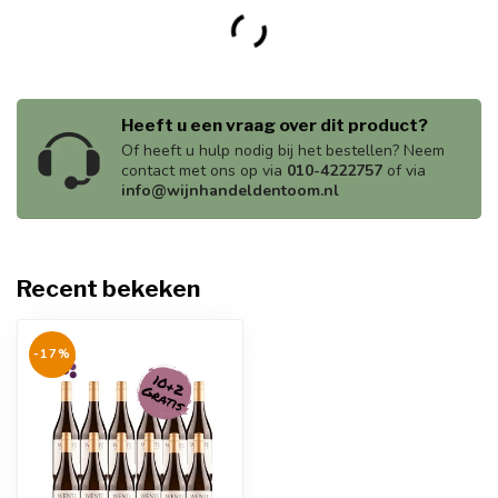
Heeft u een vraag over dit product?
Of heeft u hulp nodig bij het bestellen? Neem
contact met ons op via
010-4222757
of via
info@wijnhandeldentoom.nl
Recent bekeken
-17%