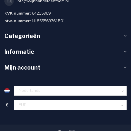
info@wijnhandeldentoom.nl
KVK nummer:
64215989
btw-nummer:
NL855569761B01
Categorieën
Informatie
Mijn account
€