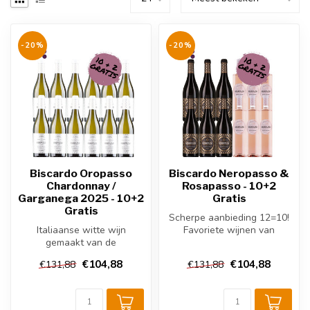
-20%
-20%
Biscardo Oropasso
Biscardo Neropasso &
Chardonnay /
Rosapasso - 10+2
Garganega 2025 - 10+2
Gratis
Gratis
Scherpe aanbieding 12=10!
Italiaanse witte wijn
Favoriete wijnen van
gemaakt van de
Biscardo in de mix.
Chardonnay & Gargenaga-
€104,88
€104,88
€131,88
€131,88
druif. De wijnen kom...