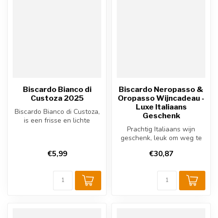
Biscardo Bianco di
Biscardo Neropasso &
Custoza 2025
Oropasso Wijncadeau -
Luxe Italiaans
Biscardo Bianco di Custoza,
Geschenk
is een frisse en lichte
|Italiaanse witte wijn
Prachtig Italiaans wijn
gemaa...
geschenk, leuk om weg te
geven. Een Italiaanse rode
€5,99
€30,87
wijn...