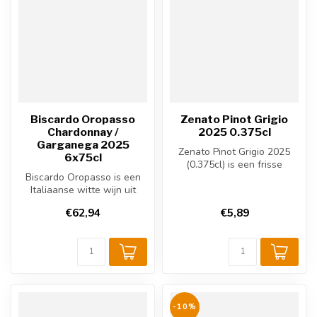
Biscardo Oropasso
Zenato Pinot Grigio
Chardonnay /
2025 0.375cl
Garganega 2025
Zenato Pinot Grigio 2025
6x75cl
(0.375cl) is een frisse
Biscardo Oropasso is een
Italiaanse witte wijn uit
Italiaanse witte wijn uit
Venet...
Veneto. Gemaakt van
€62,94
€5,89
Chardonna...
-10%