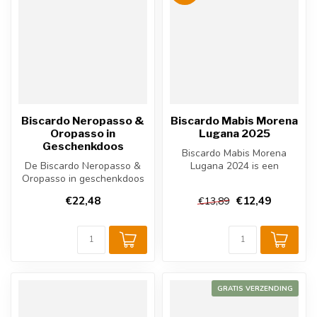
Biscardo Neropasso &
Biscardo Mabis Morena
Oropasso in
Lugana 2025
Geschenkdoos
Biscardo Mabis Morena
De Biscardo Neropasso &
Lugana 2024 is een
Oropasso in geschenkdoos
elegante Italiaanse witte
combineert een volle rode
wijn uit Vene...
€22,48
€12,49
€13,89
appas...
GRATIS VERZENDING