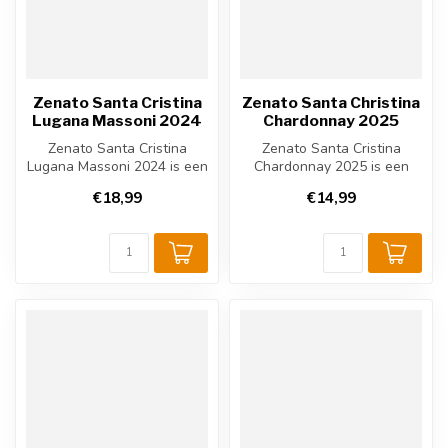
Zenato Santa Cristina
Zenato Santa Christina
Lugana Massoni 2024
Chardonnay 2025
Zenato Santa Cristina
Zenato Santa Cristina
Lugana Massoni 2024 is een
Chardonnay 2025 is een
verfijnde Italiaanse witte
elegante Italiaanse witte
€18,99
€14,99
wijn...
wijn uit ...