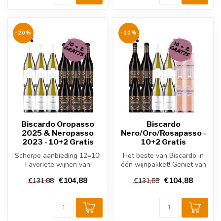
-20%
-20%
Biscardo Oropasso
Biscardo
2025 & Neropasso
Nero/Oro/Rosapasso -
2023 - 10+2 Gratis
10+2 Gratis
Scherpe aanbieding 12=10!
Het beste van Biscardo in
Favoriete wijnen van
één wijnpakket! Geniet van
Biscardo in de mix.
4 rode wijnen, 4 witte wijn...
€104,88
€104,88
€131,88
€131,88