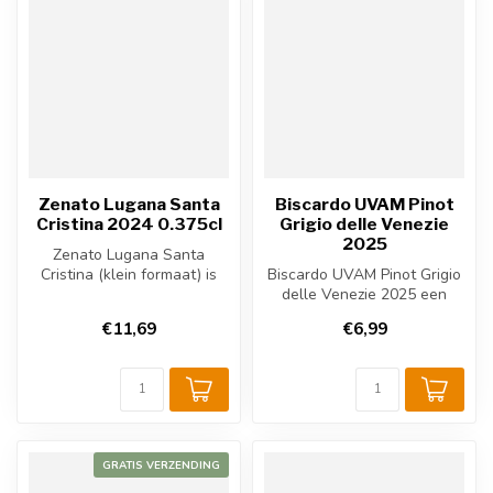
Zenato Lugana Santa
Biscardo UVAM Pinot
Cristina 2024 0.375cl
Grigio delle Venezie
2025
Zenato Lugana Santa
Cristina (klein formaat) is
Biscardo UVAM Pinot Grigio
een frisse witte wijn uit het
delle Venezie 2025 een
Ga...
Italiaanse witte wijn uit
€11,69
€6,99
Vene...
GRATIS VERZENDING