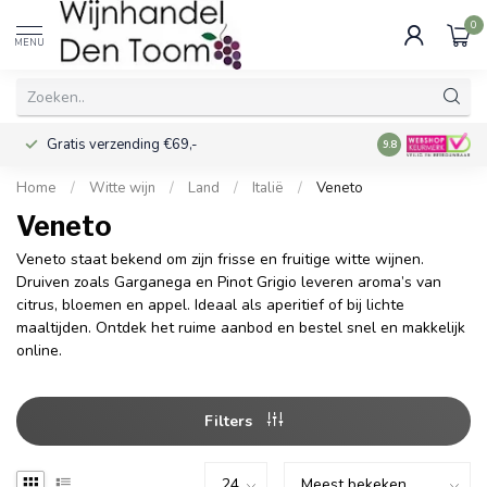
0
MENU
Gratis verzending €69,-
Voor 16:00 best
9.8
Home
/
Witte wijn
/
Land
/
Italië
/
Veneto
Veneto
Veneto staat bekend om zijn frisse en fruitige witte wijnen.
Druiven zoals Garganega en Pinot Grigio leveren aroma’s van
citrus, bloemen en appel. Ideaal als aperitief of bij lichte
maaltijden. Ontdek het ruime aanbod en bestel snel en makkelijk
online.
Filters