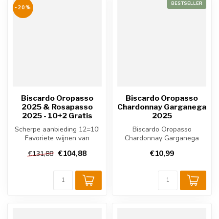
BESTSELLER
-20%
Biscardo Oropasso
Biscardo Oropasso
2025 & Rosapasso
Chardonnay Garganega
2025 - 10+2 Gratis
2025
Scherpe aanbieding 12=10!
Biscardo Oropasso
Favoriete wijnen van
Chardonnay Garganega
Biscardo in de mix.
2025 is een Italiaanse witte
€104,88
€10,99
€131,88
wijn uit de ...