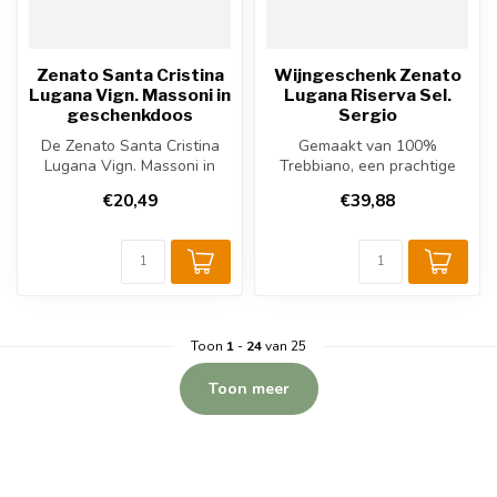
Zenato Santa Cristina
Wijngeschenk Zenato
Lugana Vign. Massoni in
Lugana Riserva Sel.
geschenkdoos
Sergio
De Zenato Santa Cristina
Gemaakt van 100%
Lugana Vign. Massoni in
Trebbiano, een prachtige
geschenkdoos is een
volle witte wijn om als
€20,49
€39,88
elegante wi...
wijngeschenk t...
Toon
1
-
24
van 25
Toon meer