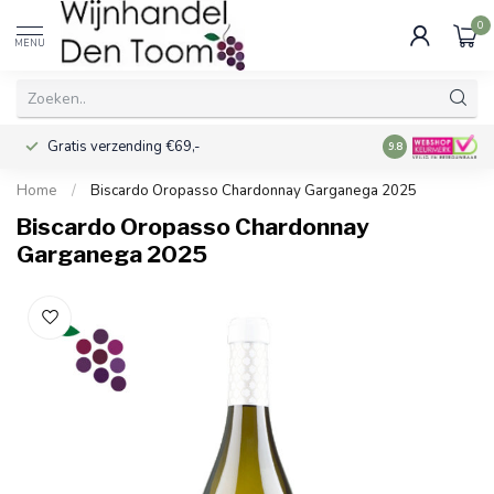
0
MENU
Gratis verzending €69,-
Voor 16:00 best
9.8
Home
/
Biscardo Oropasso Chardonnay Garganega 2025
Biscardo Oropasso Chardonnay
Garganega 2025