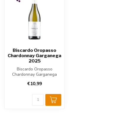
Biscardo Oropasso
Chardonnay Garganega
2025
Biscardo Oropasso
Chardonnay Garganega
2025 is een Italiaanse witte
€10,99
wijn uit de ...