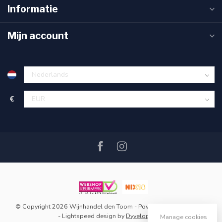
Informatie
Mijn account
€
© Copyright 2026 Wijnhandel den Toom
- Powered by
Lightspeed
-
Lightspeed design
by
Dyvelopment
Manage cookies