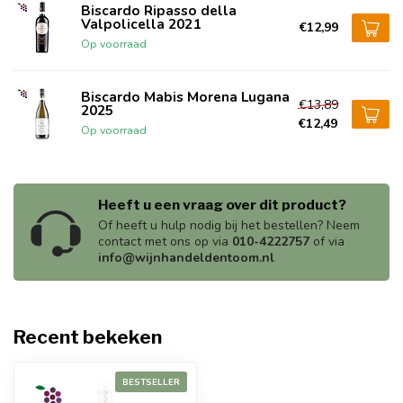
Biscardo Ripasso della
Valpolicella 2021
€12,99
Op voorraad
Biscardo Mabis Morena Lugana
€13,89
2025
€12,49
Op voorraad
Heeft u een vraag over dit product?
Of heeft u hulp nodig bij het bestellen? Neem
contact met ons op via
010-4222757
of via
info@wijnhandeldentoom.nl
Recent bekeken
BESTSELLER