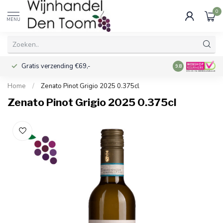
0
MENU
Gratis verzending €69,-
Voor 16:00 best
9.8
Home
/
Zenato Pinot Grigio 2025 0.375cl
Zenato Pinot Grigio 2025 0.375cl