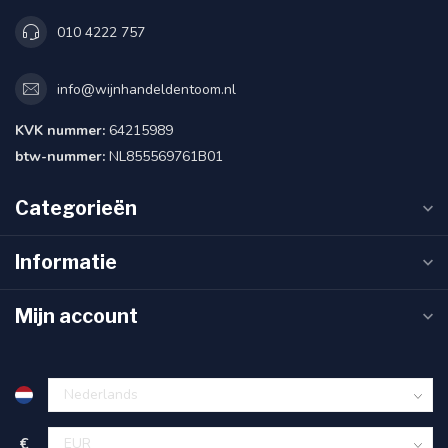
010 4222 757
info@wijnhandeldentoom.nl
KVK nummer:
64215989
btw-nummer:
NL855569761B01
Categorieën
Informatie
Mijn account
€