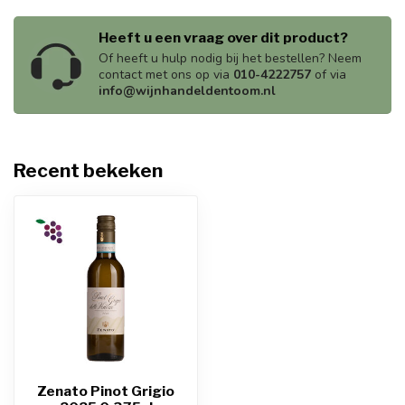
Heeft u een vraag over dit product?
Of heeft u hulp nodig bij het bestellen? Neem
contact met ons op via
010-4222757
of via
info@wijnhandeldentoom.nl
Recent bekeken
Zenato Pinot Grigio