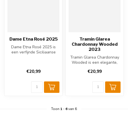
Dame Etna Rosé 2025
Tramin Glarea
Chardonnay Wooded
Dame Etna Rosé 2025 is
2023
een verfijnde Siciliaanse
rosé van de vulkanische
Tramin Glarea Chardonnay
helling...
Wooded is een elegante,
volle Italiaanse witte wijn
€20,99
€20,99
met...
Toon
1
-
6
van 6