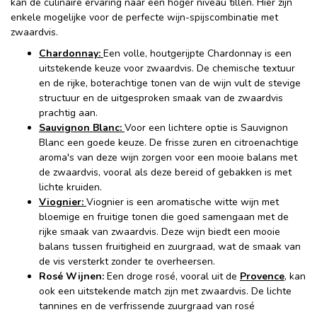
kan de culinaire ervaring naar een hoger niveau tillen. Hier zijn
enkele mogelijke voor de perfecte wijn-spijscombinatie met
zwaardvis.
Chardonnay:
Een volle, houtgerijpte Chardonnay is een
uitstekende keuze voor zwaardvis. De chemische textuur
en de rijke, boterachtige tonen van de wijn vult de stevige
structuur en de uitgesproken smaak van de zwaardvis
prachtig aan.
Sauvignon Blanc:
Voor een lichtere optie is Sauvignon
Blanc een goede keuze. De frisse zuren en citroenachtige
aroma's van deze wijn zorgen voor een mooie balans met
de zwaardvis, vooral als deze bereid of gebakken is met
lichte kruiden.
Viognier:
Viognier is een aromatische witte wijn met
bloemige en fruitige tonen die goed samengaan met de
rijke smaak van zwaardvis. Deze wijn biedt een mooie
balans tussen fruitigheid en zuurgraad, wat de smaak van
de vis versterkt zonder te overheersen.
Rosé Wijnen:
Een droge rosé, vooral uit de
Provence
, kan
ook een uitstekende match zijn met zwaardvis. De lichte
tannines en de verfrissende zuurgraad van rosé