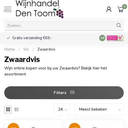
0
MENU
Gratis verzending €69,-
Voor 16:00 best
9.8
Home
/
Vis
/
Zwaardvis
Zwaardvis
Wijn online kopen voor bij uw Zwaardvis? Bekijk hier het
assortiment.
Filters