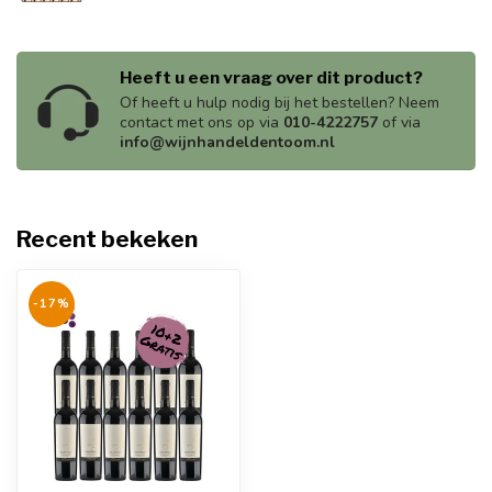
Heeft u een vraag over dit product?
Of heeft u hulp nodig bij het bestellen? Neem
contact met ons op via
010-4222757
of via
info@wijnhandeldentoom.nl
Recent bekeken
-17%