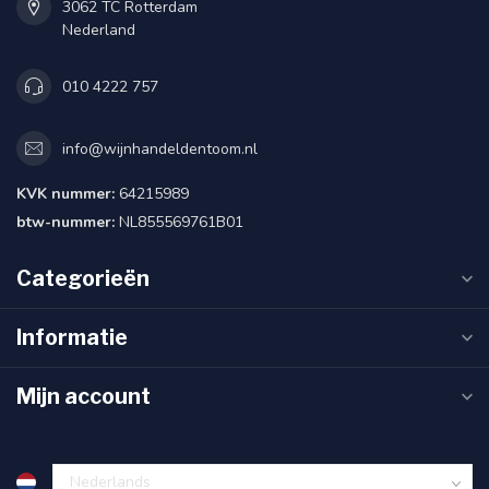
3062 TC Rotterdam
Nederland
010 4222 757
info@wijnhandeldentoom.nl
KVK nummer:
64215989
btw-nummer:
NL855569761B01
Categorieën
Informatie
Mijn account