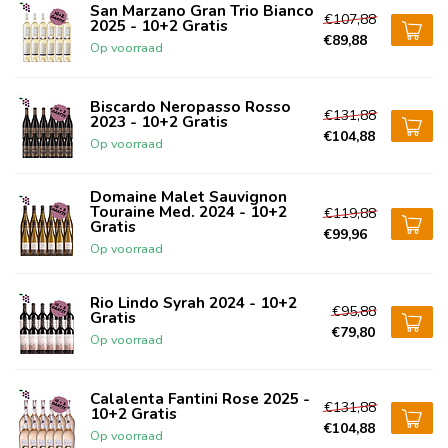
San Marzano Gran Trio Bianco
€107,88
2025 - 10+2 Gratis
€89,88
Op voorraad
Biscardo Neropasso Rosso
€131,88
2023 - 10+2 Gratis
€104,88
Op voorraad
Domaine Malet Sauvignon
Touraine Med. 2024 - 10+2
€119,88
Gratis
€99,96
Op voorraad
Rio Lindo Syrah 2024 - 10+2
€95,88
Gratis
€79,80
Op voorraad
Calalenta Fantini Rose 2025 -
€131,88
10+2 Gratis
€104,88
Op voorraad