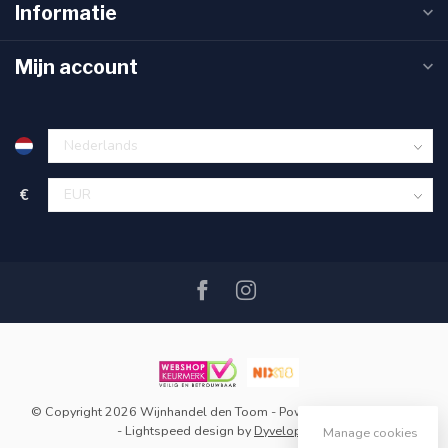
Informatie
Mijn account
€
© Copyright 2026 Wijnhandel den Toom
- Powered by
Lightspeed
-
Lightspeed design
by
Dyvelopment
Manage cookies