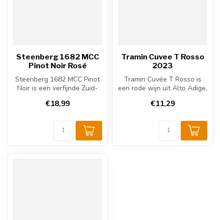
Steenberg 1682 MCC
Tramin Cuvee T Rosso
Pinot Noir Rosé
2023
Steenberg 1682 MCC Pinot
Tramin Cuvée T Rosso is
Noir is een verfijnde Zuid-
een rode wijn uit Alto Adige,
Afrikaanse mousserende
Italië. Een blend gemaakt ...
€18,99
€11,29
roséw...