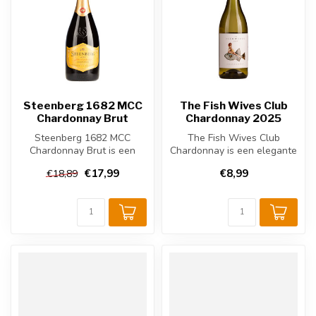
Steenberg 1682 MCC
The Fish Wives Club
Chardonnay Brut
Chardonnay 2025
Steenberg 1682 MCC
The Fish Wives Club
Chardonnay Brut is een
Chardonnay is een elegante
elegante Zuid-Afrikaanse
Zuid-Afrikaanse witte wijn,
€17,99
€8,99
€18,89
mousserende w...
gemaa...