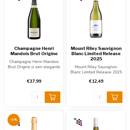
Champagne Henri
Mount Riley Sauvignon
Mandois Brut Origine
Blanc Limited Release
2025
Champagne Henri Mandois
Brut Origine is een elegante
Mount Riley Sauvignon
mousserende wijn uit
Blanc Limited Release 2025
Champa...
is een expressieve Nieuw-
€37,99
€12,49
Zeelan...
-5%