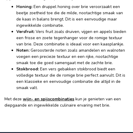
Honing:
Een druppel honing over brie veroorzaakt een
beetje zoetheid toe die de milde, nootachtige smaak van
de kaas in balans brengt. Dit is een eenvoudige maar
ingewikkelde combinatie.
Versfruit:
Vers fruit zoals druiven, vijgen en appels bieden
een frisse en zoete tegenhanger voor de romige textuur
van brie. Deze combinatie is ideaal voor een kaasplankje.
Noten:
Geroosterde noten zoals amandelen en walnoten
voegen een precieze textuur en een rijke, nootachtige
smaak toe die goed samengaat met de zachte brie.
Stokbrood:
Een vers gebakken stokbrood biedt een
volledige textuur die de romige brie perfect aanvult. Dit is
een klassieke en eenvoudige combinatie die altijd in de
smaak valt.
Met deze
wijn- en spijscombinaties
kun je genieten van een
diepgaande en ingewikkelde culinaire ervaring met brie.