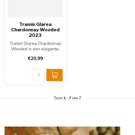
Tramin Glarea
Chardonnay Wooded
2023
Tramin Glarea Chardonnay
Wooded is een elegante,
volle Italiaanse witte wijn
€20,99
met...
Toon
1
-
7
van 7