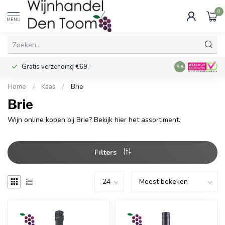
0
MENU
Gratis verzending €69,-
Voor 16:00 best
9.8
Home
/
Kaas
/
Brie
Brie
Wijn online kopen bij Brie? Bekijk hier het assortiment.
Filters