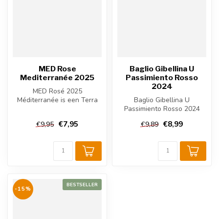
MED Rose
Baglio Gibellina U
Mediterranée 2025
Passimiento Rosso
2024
MED Rosé 2025
Méditerranée is een Terra
Baglio Gibellina U
Vitis rosé van Grenache,
Passimiento Rosso 2024
Cinsault en Syr...
een volle Italiaanse rode
€7,95
€8,99
€9,95
€9,89
wijn uit Sic...
BESTSELLER
-15%