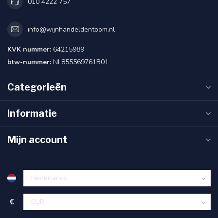
010 4222 757
info@wijnhandeldentoom.nl
KVK nummer:
64215989
btw-nummer:
NL855569761B01
Categorieën
Informatie
Mijn account
€