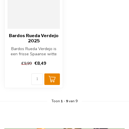
Bardos Rueda Verdejo
2025
Bardos Rueda Verdejo is
een frisse Spaanse witte
wijn uit de regio Rueda.
€8,49
€9,99
Gemaak...
Toon
1
-
9
van 9