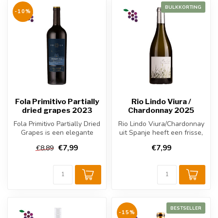
BULKKORTING
-10%
Fola Primitivo Partially
Rio Lindo Viura /
dried grapes 2023
Chardonnay 2025
Fola Primitivo Partially Dried
Rio Lindo Viura/Chardonnay
Grapes is een elegante
uit Spanje heeft een frisse,
Italiaanse rode wijn uit P...
fruitige smaak met tonen...
€7,99
€7,99
€8,89
BESTSELLER
-15%