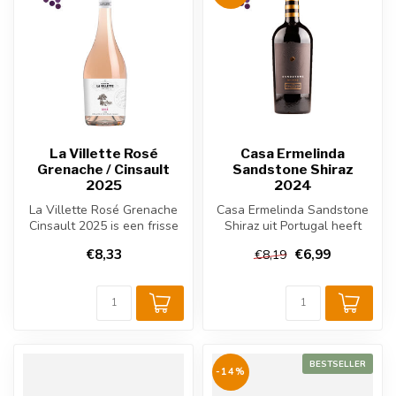
La Villette Rosé
Casa Ermelinda
Grenache / Cinsault
Sandstone Shiraz
2025
2024
La Villette Rosé Grenache
Casa Ermelinda Sandstone
Cinsault 2025 is een frisse
Shiraz uit Portugal heeft
Franse roséwijn uit Zuid-F...
aroma’s van rijp zwart fruit,...
€8,33
€6,99
€8,19
BESTSELLER
-14%