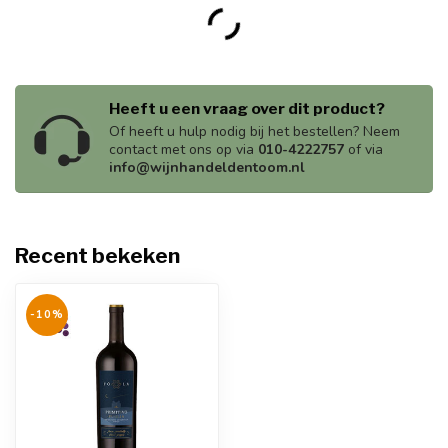
Heeft u een vraag over dit product?
Of heeft u hulp nodig bij het bestellen? Neem
contact met ons op via
010-4222757
of via
info@wijnhandeldentoom.nl
Recent bekeken
-10%