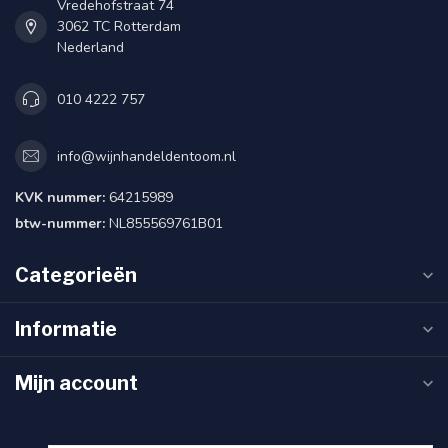
Vredehofstraat 74
3062 TC Rotterdam
Nederland
010 4222 757
info@wijnhandeldentoom.nl
KVK nummer:
64215989
btw-nummer:
NL855569761B01
Categorieën
Informatie
Mijn account