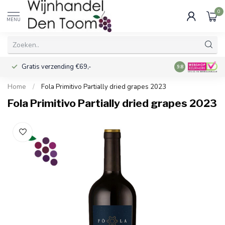
0
MENU
Gratis verzending €69,-
Voor 16:00 best
9.8
Home
/
Fola Primitivo Partially dried grapes 2023
Fola Primitivo Partially dried grapes 2023