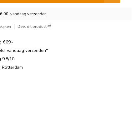
16:00, vandaag verzonden
lijken
Deel dit product
g €69,-
eld, vandaag verzonden*
 9.8/10
in Rotterdam