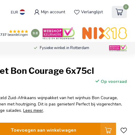
0
Mijn account
Verlanglijst
EUR
9.8
737
beoordelingen
Fysieke winkel in Rotterdam
et Bon Courage 6x75cl
Op voorraad
ld Zuid-Afrikaans wijnpakket van het wijnhuis Bon Courage,
jnen met houtrijping. Dit is pas genieten! Perfect bij visgerechten,
ige salades.
Lees meer
.
Toevoegen aan winkelwagen