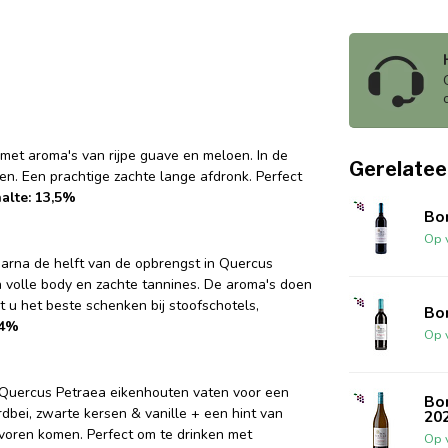
 met aroma's van rijpe guave en meloen. In de
Gerelatee
n. Een prachtige zachte lange afdronk. Perfect
alte: 13,5%
Bo
Op 
arna de helft van de opbrengst in Quercus
 volle body en zachte tannines. De aroma's doen
t u het beste schenken bij stoofschotels,
Bo
14%
Op 
n Quercus Petraea eikenhouten vaten voor een
Bo
bei, zwarte kersen & vanille + een hint van
20
voren komen. Perfect om te drinken met
Op 