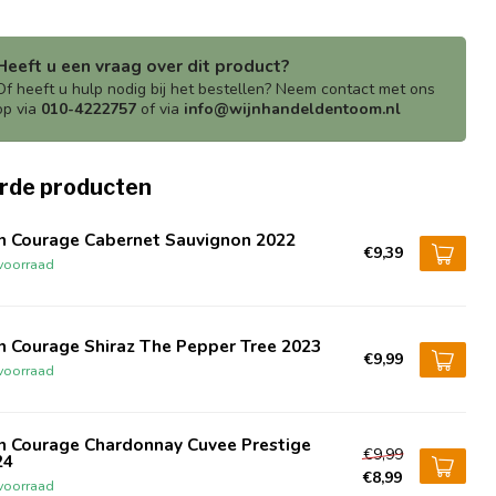
Heeft u een vraag over dit product?
Of heeft u hulp nodig bij het bestellen? Neem contact met ons
op via
010-4222757
of via
info@wijnhandeldentoom.nl
rde producten
n Courage Cabernet Sauvignon 2022
€9,39
voorraad
n Courage Shiraz The Pepper Tree 2023
€9,99
voorraad
n Courage Chardonnay Cuvee Prestige
€9,99
24
€8,99
voorraad