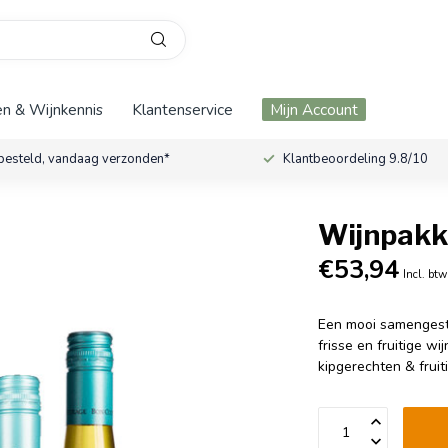
n & Wijnkennis
Klantenservice
Mijn Account
besteld, vandaag verzonden*
Klantbeoordeling 9.8/10
Wijnpakk
€53,94
Incl. btw
Een mooi samengeste
frisse en fruitige wi
kipgerechten & fruit