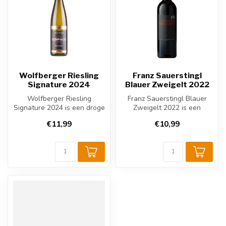
Wolfberger Riesling
Franz Sauerstingl
Signature 2024
Blauer Zweigelt 2022
Wolfberger Riesling
Franz Sauerstingl Blauer
Signature 2024 is een droge
Zweigelt 2022 is een
Riesling uit de Elzas met
fruitige Oostenrijkse rode
€11,99
€10,99
frisse...
wijn ui...