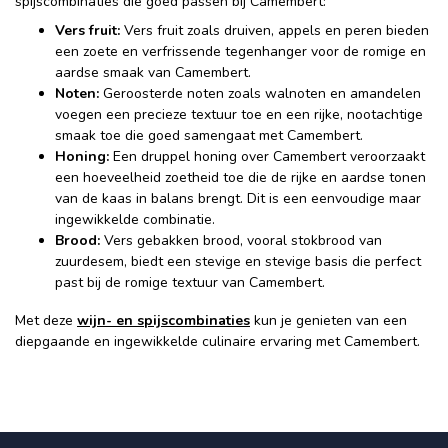
spijscombinaties die goed passen bij Camembert:
Vers fruit:
Vers fruit zoals druiven, appels en peren bieden
een zoete en verfrissende tegenhanger voor de romige en
aardse smaak van Camembert.
Noten:
Geroosterde noten zoals walnoten en amandelen
voegen een precieze textuur toe en een rijke, nootachtige
smaak toe die goed samengaat met Camembert.
Honing:
Een druppel honing over Camembert veroorzaakt
een hoeveelheid zoetheid toe die de rijke en aardse tonen
van de kaas in balans brengt. Dit is een eenvoudige maar
ingewikkelde combinatie.
Brood:
Vers gebakken brood, vooral stokbrood van
zuurdesem, biedt een stevige en stevige basis die perfect
past bij de romige textuur van Camembert.
Met deze
wijn- en spijscombinaties
kun je genieten van een
diepgaande en ingewikkelde culinaire ervaring met Camembert.