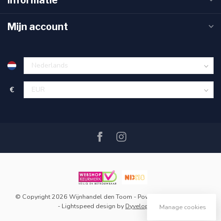
Mijn account
€
© Copyright 2026 Wijnhandel den Toom
- Powered by
Lightspeed
-
Lightspeed design
by
Dyvelopment
Manage cookies