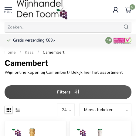
0
MENU
Gratis verzending €69,-
Voor 16:00 best
9.8
Home
/
Kaas
/
Camembert
Camembert
Wijn online kopen bij Camembert? Bekijk hier het assortiment.
Filters