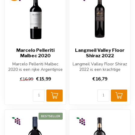
Marcelo Pelleriti
Langmeil Valley Floor
Malbec 2020
Shiraz 2022
Marcelo Pelleriti Malbec
Langmeil Valley Floor Shiraz
2020 is een rijke Argentijnse
2022 is een krachtige
rode wijn uit Mendoza. De...
Australische rode wijn uit
€15,99
€16,79
€16,99
Ba...
BESTSELLER