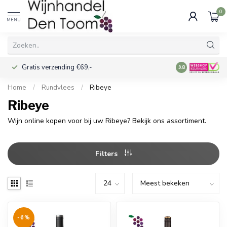
0
MENU
Gratis verzending €69,-
Voor 16:00 best
9.8
Home
/
Rundvlees
/
Ribeye
Ribeye
Wijn online kopen voor bij uw Ribeye? Bekijk ons assortiment.
Filters
-6%