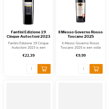
Fantini Edizione 19
Il Messo Governo Rosso
Cinque Autoctoni 2023
Toscano 2025
Fantini Edizione 19 Cinque
Il Messo Governo Rosso
Autoctoni 2023 is een
Toscano 2025 is een volle
krachtige Italiaanse rode
Italiaanse rode wijn uit
€22,39
€9,99
wijn ...
Toscan...