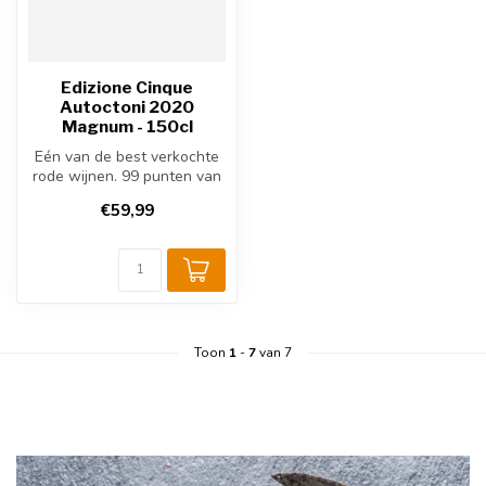
Edizione Cinque
Autoctoni 2020
Magnum - 150cl
Eén van de best verkochte
rode wijnen. 99 punten van
Luca Maroni, jaren op rij a...
€59,99
Toon
1
-
7
van 7