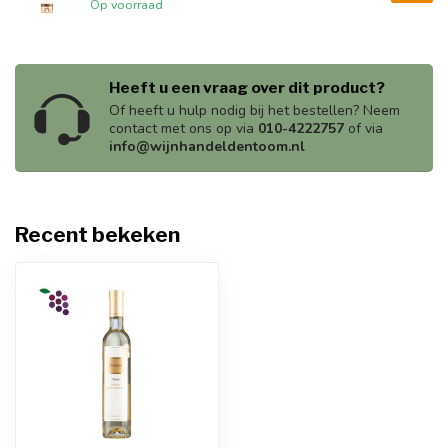
Op voorraad
Heeft u een vraag over dit product?
Of heeft u hulp nodig bij het bestellen? Neem
contact met ons op via
010-4222757
of via
info@wijnhandeldentoom.nl
Recent bekeken