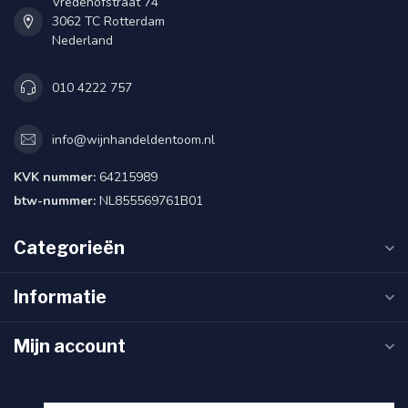
Vredehofstraat 74
3062 TC Rotterdam
Nederland
010 4222 757
info@wijnhandeldentoom.nl
KVK nummer:
64215989
btw-nummer:
NL855569761B01
Categorieën
Informatie
Mijn account