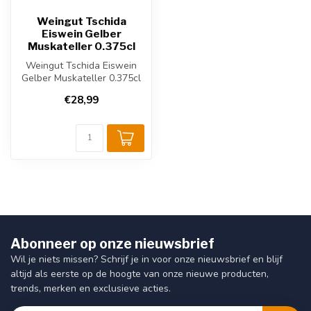
Weingut Tschida
Eiswein Gelber
Muskateller 0.375cl
Weingut Tschida Eiswein
Gelber Muskateller 0.375cl
uit Burgenland, Oostenrijk.
€28,99
G...
Abonneer op onze nieuwsbrief
Wil je niets missen? Schrijf je in voor onze nieuwsbrief en blijf
altijd als eerste op de hoogte van onze nieuwe producten,
trends, merken en exclusieve acties.