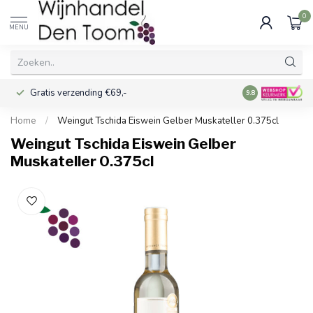
0
MENU
Gratis verzending €69,-
Voor 16:00 best
9.8
Home
/
Weingut Tschida Eiswein Gelber Muskateller 0.375cl
Weingut Tschida Eiswein Gelber
Muskateller 0.375cl