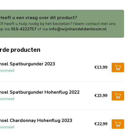
Heeft u een vraag over dit product?
Of heeft u hulp nodig bij het bestellen? Neem contact met ons
op via
010-4222757
of via
info@wijnhandeldentoom.nl
rde producten
nsel Spatburgunder 2023
€13,99
voorraad
nsel Spatburgunder Hohenflug 2022
€23,99
voorraad
nsel Chardonnay Hohenflug 2023
€22,99
voorraad