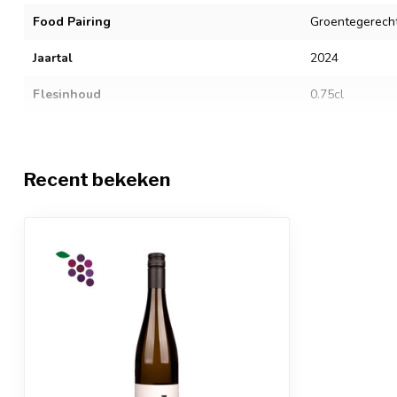
Food Pairing
Groentegerecht
Jaartal
2024
Flesinhoud
0.75cl
Alcoholgehalte
12,5%
Sluitingstype
Schroefdop
Recent bekeken
Restsuiker
-
Zuurgraad
-
Sulfiet allergenen
Jas