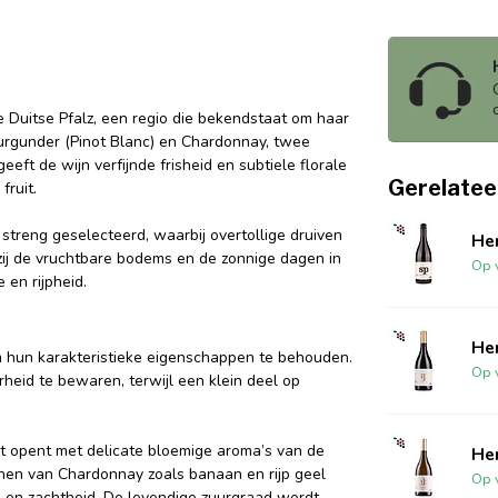
Duitse Pfalz, een regio die bekendstaat om haar
sburgunder (Pinot Blanc) en Chardonnay, twee
ft de wijn verfijnde frisheid en subtiele florale
Gerelatee
fruit.
treng geselecteerd, waarbij overtollige druiven
He
ij de vruchtbare bodems en de zonnige dagen in
Op 
 en rijpheid.
He
m hun karakteristieke eigenschappen te behouden.
Op 
erheid te bewaren, terwijl een klein deel op
uet opent met delicate bloemige aroma’s van de
He
en van Chardonnay zoals banaan en rijp geel
Op 
id en zachtheid. De levendige zuurgraad wordt