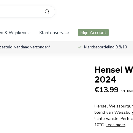
n & Wijnkennis
Klantenservice
Mijn Account
besteld, vandaag verzonden*
Klantbeoordeling 9.8/10
Hensel W
2024
€13,99
Incl. btw
Hensel Weissburgund
blend van Weissburg
lichte vanille. Perf
10°C.
Lees meer
.