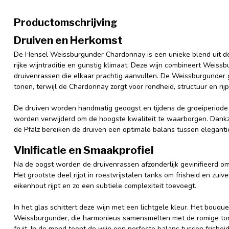
Productomschrijving
Druiven en Herkomst
De Hensel Weissburgunder Chardonnay is een unieke blend uit de 
rijke wijntraditie en gunstig klimaat. Deze wijn combineert Weis
druivenrassen die elkaar prachtig aanvullen. De Weissburgunder gee
tonen, terwijl de Chardonnay zorgt voor rondheid, structuur en rijp 
De druiven worden handmatig geoogst en tijdens de groeiperiode s
worden verwijderd om de hoogste kwaliteit te waarborgen. Dankz
de Pfalz bereiken de druiven een optimale balans tussen elegantie
Vinificatie en Smaakprofiel
Na de oogst worden de druivenrassen afzonderlijk gevinifieerd o
Het grootste deel rijpt in roestvrijstalen tanks om frisheid en zuiv
eikenhout rijpt en zo een subtiele complexiteit toevoegt.
In het glas schittert deze wijn met een lichtgele kleur. Het bouq
Weissburgunder, die harmonieus samensmelten met de romige ton
fruit. In de mond toont de wijn een perfecte balans tussen frishe