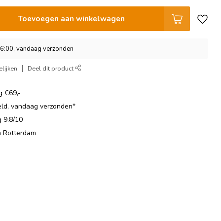
Toevoegen aan winkelwagen
16:00, vandaag verzonden
lijken
Deel dit product
g €69,-
eld, vandaag verzonden*
 9.8/10
in Rotterdam