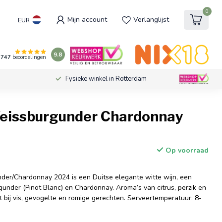
0
Mijn account
Verlanglijst
EUR
9.8
747
beoordelingen
Fysieke winkel in Rotterdam
eissburgunder Chardonnay
Op voorraad
er/Chardonnay 2024 is een Duitse elegante witte wijn, een
under (Pinot Blanc) en Chardonnay. Aroma’s van citrus, perzik en
ect bij vis, gevogelte en romige gerechten. Serveertemperatuur: 8-