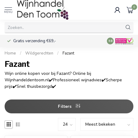
0
MENU
Gratis verzending €69,-
Voor 16:00 best
9.8
Home
/
Wildgerechten
/
Fazant
Fazant
Wijn online kopen voor bij Fazant? Online bij
Wijnhandeldentoom.nl✔️Professioneel wijnadvies✔️Scherpe
prijs✔️Snel thuisbezorgd✔️
Filters