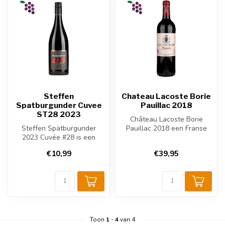
Steffen
Chateau Lacoste Borie
Spatburgunder Cuvee
Pauillac 2018
ST28 2023
Château Lacoste Borie
Steffen Spätburgunder
Pauillac 2018 een Franse
2023 Cuvée #28 is een
rode wijn uit de Bordeaux.
elegante Duitse rode wijn
De twe...
€10,99
€39,95
uit de Moe...
Toon
1
-
4
van 4