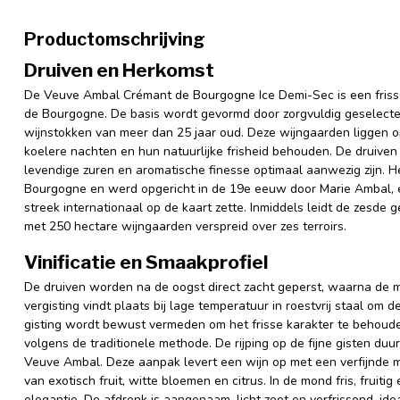
Productomschrijving
Druiven en Herkomst
De Veuve Ambal Crémant de Bourgogne Ice Demi-Sec is een frisse 
de Bourgogne. De basis wordt gevormd door zorgvuldig geselecte
wijnstokken van meer dan 25 jaar oud. Deze wijngaarden liggen o
koelere nachten en hun natuurlijke frisheid behouden. De druive
levendige zuren en aromatische finesse optimaal aanwezig zijn. H
Bourgogne en werd opgericht in de 19e eeuw door Marie Ambal, 
streek internationaal op de kaart zette. Inmiddels leidt de zesde gen
met 250 hectare wijngaarden verspreid over zes terroirs.
Vinificatie en Smaakprofiel
De druiven worden na de oogst direct zacht geperst, waarna de 
vergisting vindt plaats bij lage temperatuur in roestvrij staal om 
gisting wordt bewust vermeden om het frisse karakter te behoude
volgens de traditionele methode. De rijping op de fijne gisten du
Veuve Ambal. Deze aanpak levert een wijn op met een verfijnde 
van exotisch fruit, witte bloemen en citrus. In de mond fris, fruit
elegantie. De afdronk is aangenaam, licht zoet en verfrissend, ide