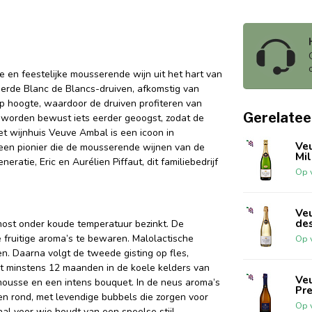
en feestelijke mousserende wijn uit het hart van
erde Blanc de Blancs-druiven, afkomstig van
p hoogte, waardoor de druiven profiteren van
Gerelatee
n worden bewust iets eerder geoogst, zodat de
et wijnhuis Veuve Ambal is een icoon in
Ve
een pionier die de mousserende wijnen van de
Mil
eratie, Eric en Aurélien Piffaut, dit familiebedrijf
Op 
Ve
de
most onder koude temperatuur bezinkt. De
de fruitige aroma’s te bewaren. Malolactische
Op 
n. Daarna volgt de tweede gisting op fles,
urt minstens 12 maanden in de koele kelders van
Ve
mousse en een intens bouquet. In de neus aroma’s
Pre
ig en rond, met levendige bubbels die zorgen voor
Op 
aal voor wie houdt van een speelse stijl.