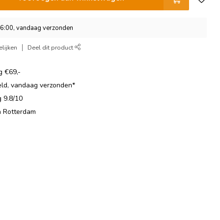
16:00, vandaag verzonden
lijken
Deel dit product
g €69,-
eld, vandaag verzonden*
 9.8/10
in Rotterdam