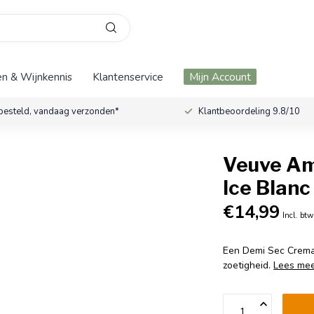
n & Wijnkennis
Klantenservice
Mijn Account
besteld, vandaag verzonden*
Klantbeoordeling 9.8/10
Veuve Am
Ice Blan
€14,99
Incl. btw
Een Demi Sec Creman
zoetigheid.
Lees me