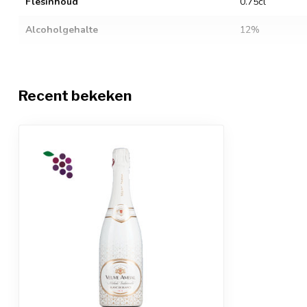
Flesinhoud
0.75cl
Alcoholgehalte
12%
Sluitingstype
Kurk
Restsuiker
10
Recent bekeken
Zuurgraad
3
Sulfiet allergenen