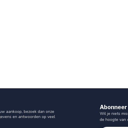
Abonneer 
f uw aankoop, bezoek dan onze
Wil je niets mis
gegevens en antwoorden op veel
de hoogte van 