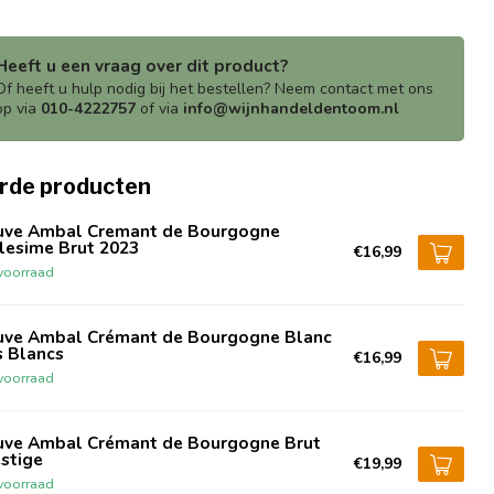
Heeft u een vraag over dit product?
Of heeft u hulp nodig bij het bestellen? Neem contact met ons
op via
010-4222757
of via
info@wijnhandeldentoom.nl
rde producten
uve Ambal Cremant de Bourgogne
lesime Brut 2023
€16,99
voorraad
uve Ambal Crémant de Bourgogne Blanc
s Blancs
€16,99
voorraad
uve Ambal Crémant de Bourgogne Brut
stige
€19,99
voorraad