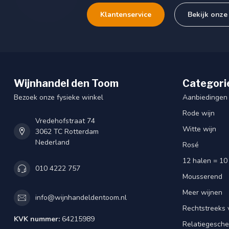
Klantenservice
Bekijk onze
Wijnhandel den Toom
Categori
Bezoek onze fysieke winkel
Aanbiedingen
Rode wijn
Vredehofstraat 74
Witte wijn
3062 TC Rotterdam
Nederland
Rosé
12 halen = 10
010 4222 757
Mousserend
Meer wijnen
info@wijnhandeldentoom.nl
Rechtstreeks 
KVK nummer:
64215989
Relatiegesch