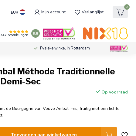
0
Mijn account
Verlanglijst
EUR
9.8
747
beoordelingen
Fysieke winkel in Rotterdam
bal Méthode Traditionnelle
c Demi-Sec
Op voorraad
t de Bourgogne van Veuve Ambal. Fris, fruitig met een lichte
er
.
Toevoegen aan winkelwagen