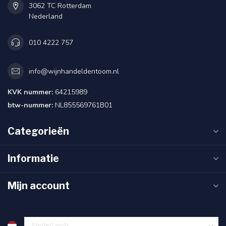
3062 TC Rotterdam
Nederland
010 4222 757
info@wijnhandeldentoom.nl
KVK nummer:
64215989
btw-nummer:
NL855569761B01
Categorieën
Informatie
Mijn account