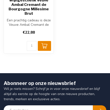
Wijngeschenk Veuve
Ambal Cremant de
Bourgogne Millesime
Brut
Een prachtig cadeau is deze
Veuve Ambal Cremant de
Bourgogne, feestelijk en
€22,88
zeer...
Abonneer op onze nieuwsbrief
Wil je niets missen? Schrijf je in voor onze nieuwsbrief en blijf
altijd als eerste op de hoogte van onze nieuwe producten,
trends, merken en exclusieve acties.