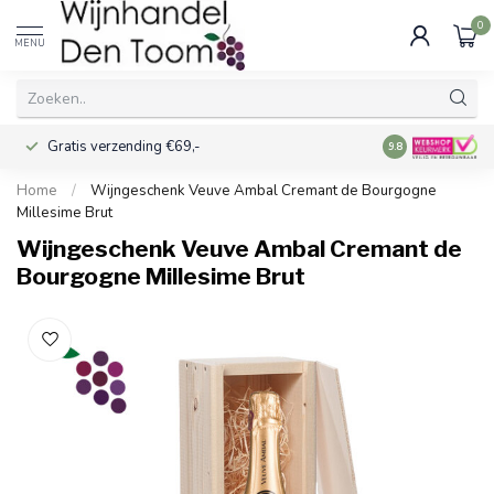
0
MENU
Gratis verzending €69,-
Voor 16:00 best
9.8
Home
/
Wijngeschenk Veuve Ambal Cremant de Bourgogne
Millesime Brut
Wijngeschenk Veuve Ambal Cremant de
Bourgogne Millesime Brut