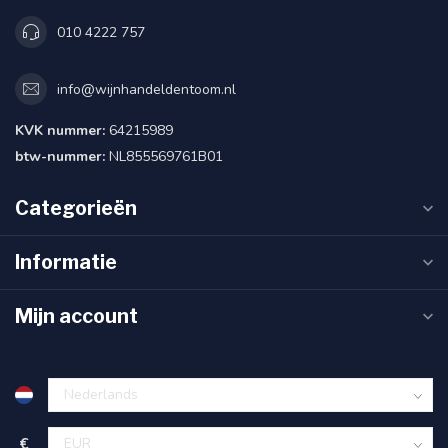
010 4222 757
info@wijnhandeldentoom.nl
KVK nummer:
64215989
btw-nummer:
NL855569761B01
Categorieën
Informatie
Mijn account
€