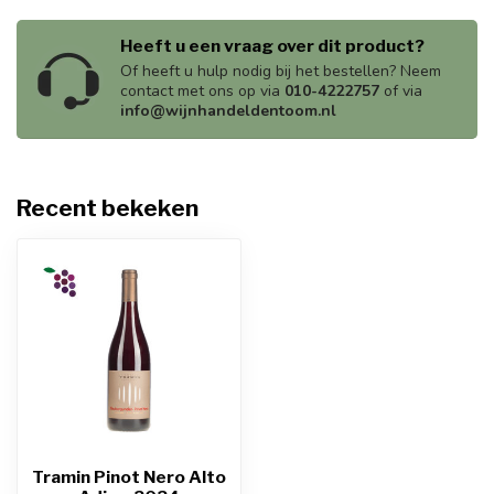
Heeft u een vraag over dit product?
Of heeft u hulp nodig bij het bestellen? Neem
contact met ons op via
010-4222757
of via
info@wijnhandeldentoom.nl
Recent bekeken
Tramin Pinot Nero Alto