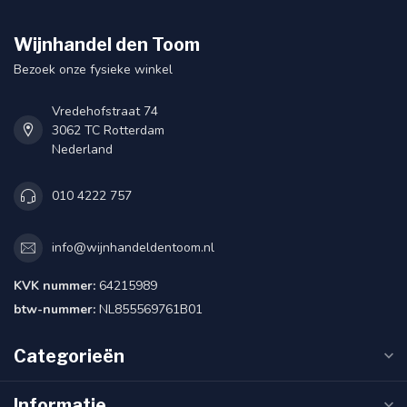
Wijnhandel den Toom
Bezoek onze fysieke winkel
Vredehofstraat 74
3062 TC Rotterdam
Nederland
010 4222 757
info@wijnhandeldentoom.nl
KVK nummer:
64215989
btw-nummer:
NL855569761B01
Categorieën
Informatie