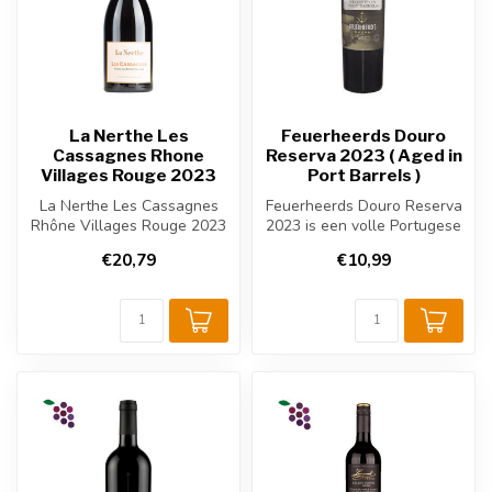
La Nerthe Les
Feuerheerds Douro
Cassagnes Rhone
Reserva 2023 ( Aged in
Villages Rouge 2023
Port Barrels )
La Nerthe Les Cassagnes
Feuerheerds Douro Reserva
Rhône Villages Rouge 2023
2023 is een volle Portugese
een Franse rode wijn uit de
rode wijn uit de Douro. Bl...
€20,79
€10,99
Rh...