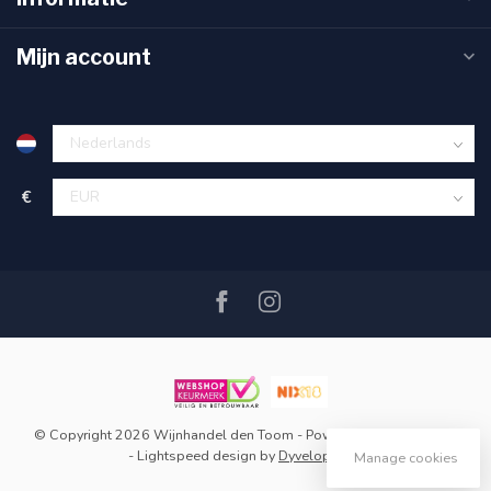
Mijn account
€
© Copyright 2026 Wijnhandel den Toom
- Powered by
Lightspeed
-
Lightspeed design
by
Dyvelopment
Manage cookies