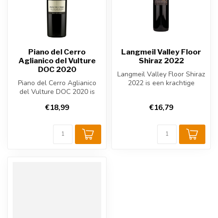
Piano del Cerro
Langmeil Valley Floor
Aglianico del Vulture
Shiraz 2022
DOC 2020
Langmeil Valley Floor Shiraz
Piano del Cerro Aglianico
2022 is een krachtige
del Vulture DOC 2020 is
Australische rode wijn uit
een krachtige Italiaanse
Ba...
€18,99
€16,79
rode ...