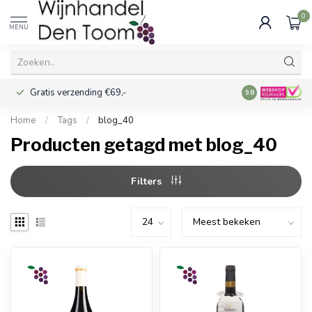
0
MENU
Gratis verzending €69,-
Voor 16:00 best
9.8
Home
/
Tags
/
blog_40
Producten getagd met blog_40
Filters