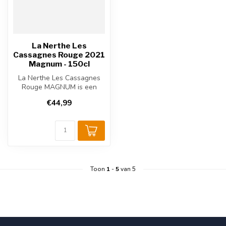
La Nerthe Les
Cassagnes Rouge 2021
Magnum - 150cl
La Nerthe Les Cassagnes
Rouge MAGNUM is een
volle Franse rode wijn uit de
€44,99
Rhône....
Toon
1
-
5
van 5