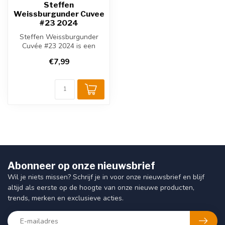
Steffen
Weissburgunder Cuvee
#23 2024
Steffen Weissburgunder
Cuvée #23 2024 is een
frisse Duitse witte wijn uit
€7,99
Rheinh...
Abonneer op onze nieuwsbrief
Wil je niets missen? Schrijf je in voor onze nieuwsbrief en blijf
altijd als eerste op de hoogte van onze nieuwe producten,
trends, merken en exclusieve acties.