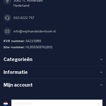
3062 TC Rotterdam
Nederland
010 4222 757
info@wijnhandeldentoom.nl
KVK nummer:
64215989
btw-nummer:
NL855569761B01
Categorieën
Informatie
Mijn account