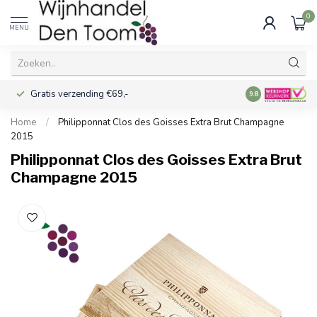
0
MENU
Gratis verzending €69,-
Voor 16:00 best
9.8
Home
/
Philipponnat Clos des Goisses Extra Brut Champagne
2015
Philipponnat Clos des Goisses Extra Brut
Champagne 2015