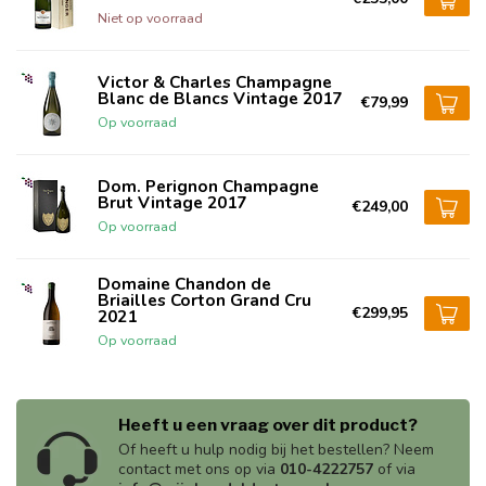
Niet op voorraad
Victor & Charles Champagne
Blanc de Blancs Vintage 2017
€79,99
Op voorraad
Dom. Perignon Champagne
Brut Vintage 2017
€249,00
Op voorraad
Domaine Chandon de
Briailles Corton Grand Cru
€299,95
2021
Op voorraad
Heeft u een vraag over dit product?
Of heeft u hulp nodig bij het bestellen? Neem
contact met ons op via
010-4222757
of via