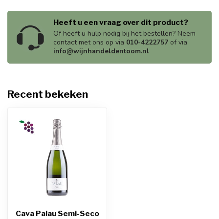
Heeft u een vraag over dit product?
Of heeft u hulp nodig bij het bestellen? Neem
contact met ons op via
010-4222757
of via
info@wijnhandeldentoom.nl
Recent bekeken
Cava Palau Semi-Seco