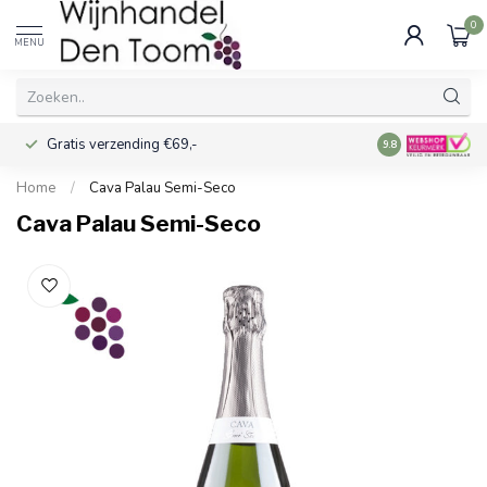
0
MENU
Gratis verzending €69,-
Voor 16:00 best
9.8
Home
/
Cava Palau Semi-Seco
Cava Palau Semi-Seco