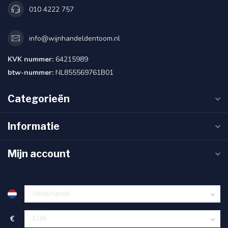
010 4222 757
info@wijnhandeldentoom.nl
KVK nummer:
64215989
btw-nummer:
NL855569761B01
Categorieën
Informatie
Mijn account
€