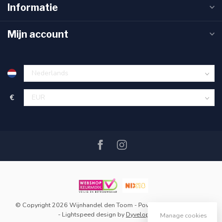
Informatie
Mijn account
€
© Copyright 2026 Wijnhandel den Toom
- Powered by
Lightspeed
-
Lightspeed design
by
Dyvelopment
Manage cookies