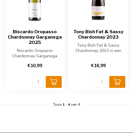
Biscardo Oropasso
Tony Bish Fat & Sassy
Chardonnay Garganega
Chardonnay 2023
2025
Tony Bish Fat & Sassy
Biscardo Oropasso
Chardonnay 2023 is een
Chardonnay Garganega
volle Nieuw-Zeelandse
2025 is een Italiaanse witte
witte wijn ui...
€10,99
€16,99
wijn uit de ...
Toon
1
-
4
van 4