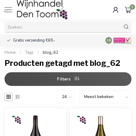
0
MENU
Gratis verzending €69,-
Voor 16:00 best
9.8
Home
/
Tags
/
blog_62
Producten getagd met blog_62
Filters