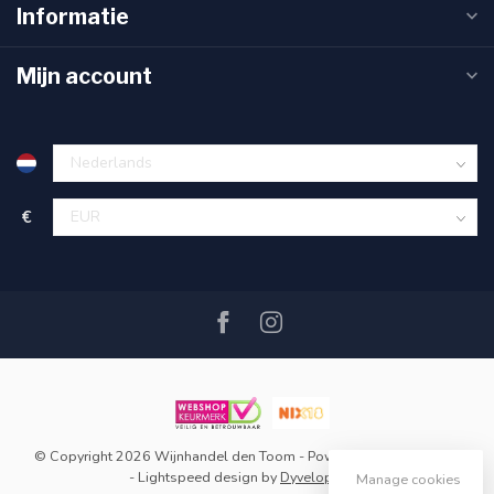
Informatie
Mijn account
€
© Copyright 2026 Wijnhandel den Toom
- Powered by
Lightspeed
-
Lightspeed design
by
Dyvelopment
Manage cookies