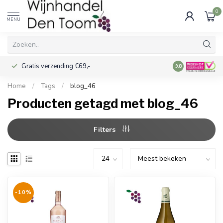
0
MENU
Gratis verzending €69,-
Voor 16:00 best
9.8
Home
/
Tags
/
blog_46
Producten getagd met blog_46
Filters
-10%