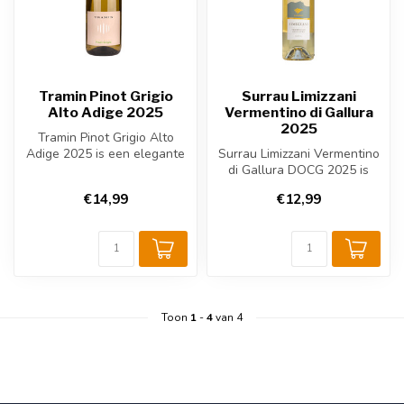
Tramin Pinot Grigio
Surrau Limizzani
Alto Adige 2025
Vermentino di Gallura
2025
Tramin Pinot Grigio Alto
Adige 2025 is een elegante
Surrau Limizzani Vermentino
Italiaanse witte wijn uit Sü...
di Gallura DOCG 2025 is
een elegante Italiaanse
€14,99
€12,99
witt...
Toon
1
-
4
van 4