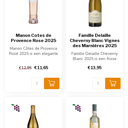
Manon Cotes de
Famille Delaille
Provence Rose 2025
Cheverny Blanc Vignes
des Marnières 2025
Manon Côtes de Provence
Rosé 2025 is een elegante
Famille Delaille Cheverny
Provence rosé van
Blanc 2025 is een frisse
Grenache, Ci...
Franse witte wijn uit de
€11,65
€13,95
€12,95
Loir...