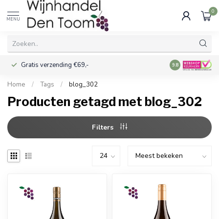
0
MENU
Gratis verzending €69,-
Voor 16:00 best
9.8
Home
/
Tags
/
blog_302
Producten getagd met blog_302
Filters