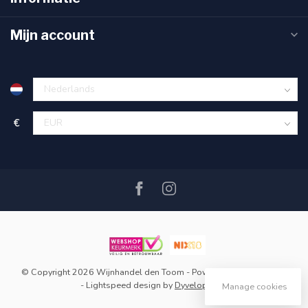
Mijn account
€
© Copyright 2026 Wijnhandel den Toom
- Powered by
Lightspeed
-
Lightspeed design
by
Dyvelopment
Manage cookies