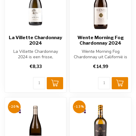
La Villette Chardonnay
Wente Morning Fog
2024
Chardonnay 2024
La Villette Chardonnay
Wente Morning Fog
2024 is een frisse,
Chardonnay uit Californië is
houtgerijpte Franse witte
een elegante blend met
€8,33
€14,99
wijn uit de...
subtiele h...
-20%
-13%