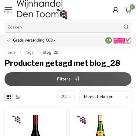
0
MENU
Gratis verzending €69,-
Voor 16:00 best
9.8
Home
/
Tags
/
blog_28
Producten getagd met blog_28
Filters