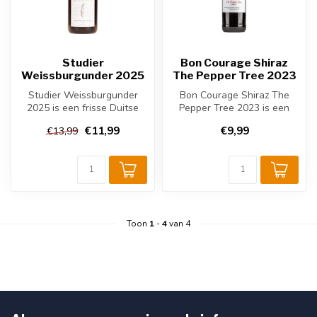
Studier
Bon Courage Shiraz
Weissburgunder 2025
The Pepper Tree 2023
Studier Weissburgunder
Bon Courage Shiraz The
2025 is een frisse Duitse
Pepper Tree 2023 is een
witte wijn uit de Pfalz. Deze
kruidige Zuid-Afrikaanse
€11,99
€9,99
€13,99
1...
rode wij...
Toon
1
-
4
van 4