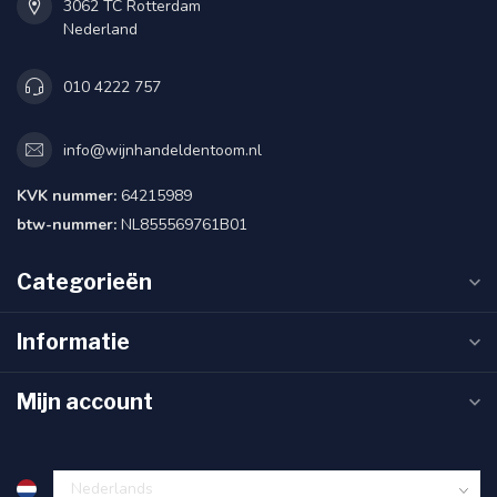
3062 TC Rotterdam
Nederland
010 4222 757
info@wijnhandeldentoom.nl
KVK nummer:
64215989
btw-nummer:
NL855569761B01
Categorieën
Informatie
Mijn account