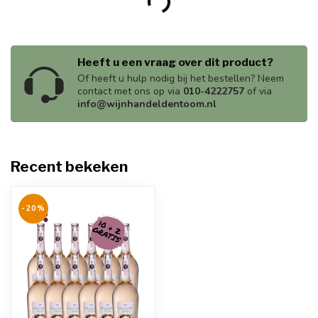
Heeft u een vraag over dit product?
Of heeft u hulp nodig bij het bestellen? Neem
contact met ons op via
010-4222757
of via
info@wijnhandeldentoom.nl
Recent bekeken
-20%