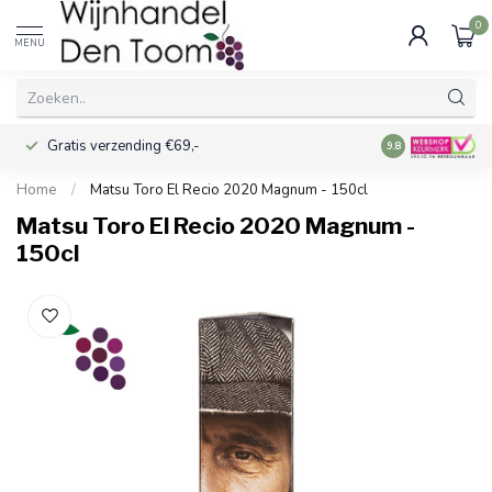
0
MENU
Gratis verzending €69,-
Voor 16:00 best
9.8
Home
/
Matsu Toro El Recio 2020 Magnum - 150cl
Matsu Toro El Recio 2020 Magnum -
150cl