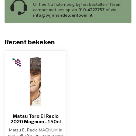
Of heeft u hulp nodig bij het bestellen? Neem
contact met ons op via
010-4222757
of via
info@wijnhandeldentoom.nl
Recent bekeken
Matsu Toro El Recio
2020 Magnum - 150cl
Matsu El Recio MAGNUM is
een volle Spaanse rode wijn