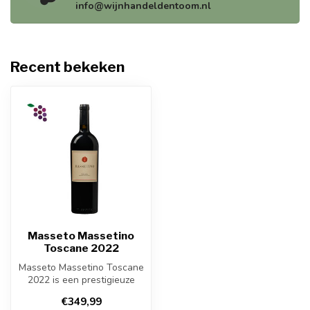
info@wijnhandeldentoom.nl
Recent bekeken
Masseto Massetino
Toscane 2022
Masseto Massetino Toscane
2022 is een prestigieuze
Italiaanse rode wijn uit
€349,99
Tosc...