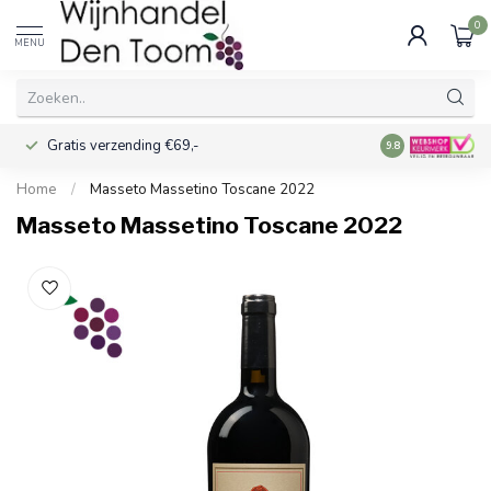
0
MENU
Gratis verzending €69,-
Voor 16:00 best
9.8
Home
/
Masseto Massetino Toscane 2022
Masseto Massetino Toscane 2022