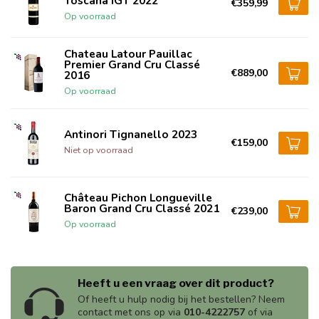
Toscana IGT 2022
€359,99
Op voorraad
Chateau Latour Pauillac
Premier Grand Cru Classé
€889,00
2016
Op voorraad
Antinori Tignanello 2023
€159,00
Niet op voorraad
Château Pichon Longueville
Baron Grand Cru Classé 2021
€239,00
Op voorraad
Heeft u een vraag over dit product?
Of heeft u hulp nodig bij het bestellen? Neem
contact met ons op via
010-4222757
of via